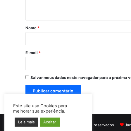
t
á
r
Nome
*
i
o
*
E-mail
*
Salvar meus dados neste navegador para a próxima v
Este site usa Cookies para
melhorar sua experiência.
Leia mais
Aceitar
© Copyright 2026, Todos os direitos reservados |
Jac