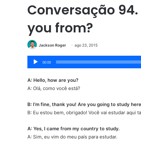
Conversação 94.
you from?
Jackson Roger
ago 23, 2015
Tocador
00:00
de
áudio
A: Hello, how are you?
A: Olá, como você está?
B: I’m fine, thank you! Are you going to study her
B: Eu estou bem, obrigado! Você vai estudar aqui
A: Yes, I came from my country to study.
A: Sim, eu vim do meu país para estudar.