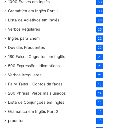
1000 Frases em Inglês
53
Gramática em Inglês Part 1
30
Lista de Adjetivos em Inglês
24
Verbos Regulares
23
Inglês para Enem
22
Dúvidas Frequentes
22
180 Falsos Cognatos em Inglês
21
500 Expressões Idiomáticas
21
Verbos Irregulares
21
Fairy Tales – Contos de fadas
18
200 Phrasal Verbs mais usados
17
Lista de Conjunções em Inglês
14
Gramática em Inglês Part 2
12
produtos
10