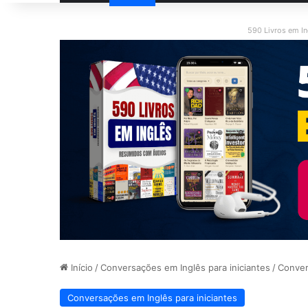
590 Livros em I
Início
/
Conversações em Inglês para iniciantes
/
Conver
Conversações em Inglês para iniciantes