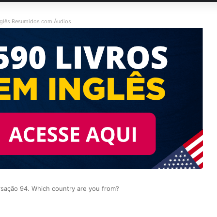
nglês Resumidos com Áudios
sação 94. Which country are you from?