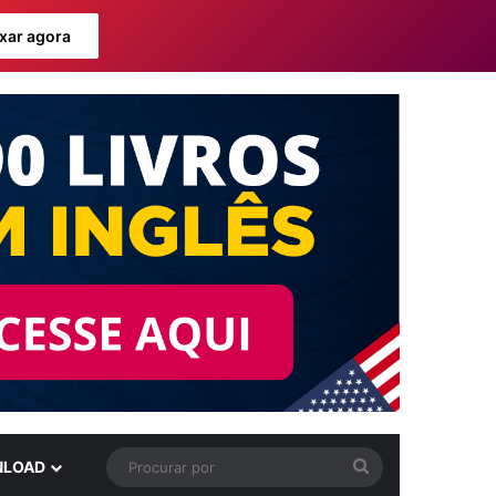
xar agora
Procurar
LOAD