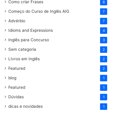
Como criar Frases
8
Começo do Curso de Inglês AIG
7
Advérbio
7
Idioms and Expressions
4
Inglês para Concurso
3
Sem categoria
2
LIvros em Inglês
2
Featured
2
blog
1
Featured
1
Dúvidas
1
dicas e novidades
1