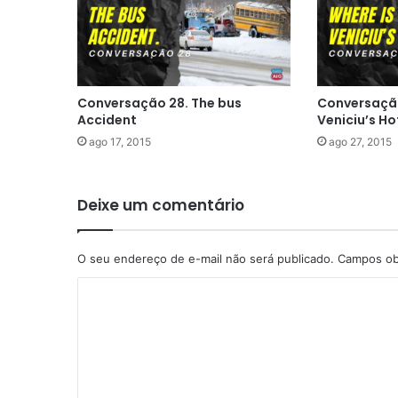
Conversação 28. The bus
Conversação
Accident
Veniciu’s Ho
ago 17, 2015
ago 27, 2015
Deixe um comentário
O seu endereço de e-mail não será publicado.
Campos ob
C
o
m
e
n