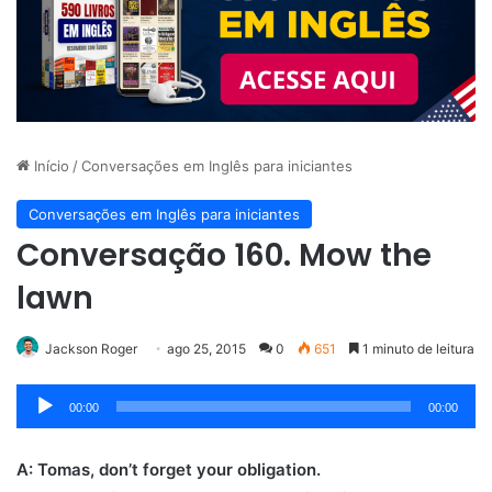
Início
/
Conversações em Inglês para iniciantes
Conversações em Inglês para iniciantes
Conversação 160. Mow the
lawn
Jackson Roger
ago 25, 2015
0
651
1 minuto de leitura
Tocador
00:00
00:00
de
áudio
A: Tomas, don’t forget your obligation.