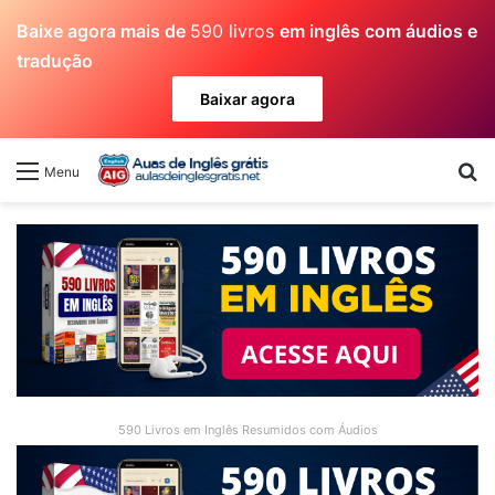
Baixe agora mais de
590 livros
em inglês com áudios e
tradução
Baixar agora
Pr
Menu
590 Livros em Inglês Resumidos com Áudios