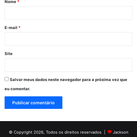
Nome
*
i
o
*
E-mail
*
Site
Salvar meus dados neste navegador para a próxima vez que
eu comentar.
© Copyright 2026, Todos os direitos reservados |
Jackson