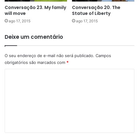
Conversação 23. My family
Conversação 20. The
will move
Statue of Liberty
ago 17, 2015
ago 17, 2015
Deixe um comentário
O seu endereço de e-mail não será publicado.
Campos
obrigatórios são marcados com
*
C
o
m
e
n
t
á
r