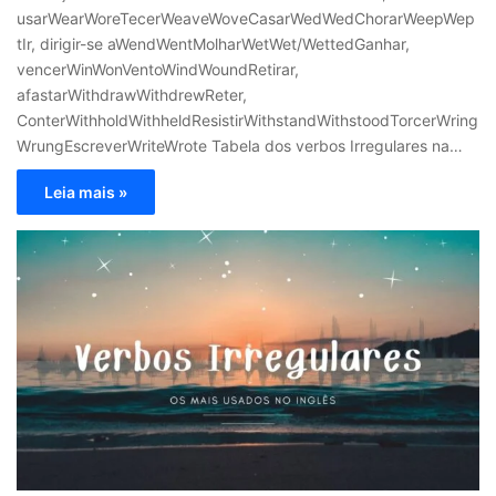
usarWearWoreTecerWeaveWoveCasarWedWedChorarWeepWep
tIr, dirigir-se aWendWentMolharWetWet/WettedGanhar,
vencerWinWonVentoWindWoundRetirar,
afastarWithdrawWithdrewReter,
ConterWithholdWithheldResistirWithstandWithstoodTorcerWring
WrungEscreverWriteWrote Tabela dos verbos Irregulares na…
Leia mais »