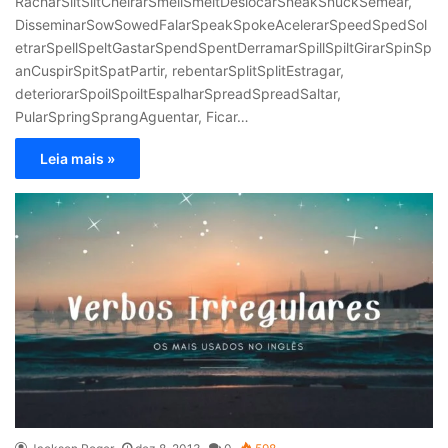
RacharSlitSlitCheirarSmellSmeltDeslocarSneakSnuckSemear,
DisseminarSowSowedFalarSpeakSpokeAcelerarSpeedSpedSol
etrarSpellSpeltGastarSpendSpentDerramarSpillSpiltGirarSpinSp
anCuspirSpitSpatPartir, rebentarSplitSplitEstragar,
deteriorarSpoilSpoiltEspalharSpreadSpreadSaltar,
PularSpringSprangAguentar, Ficar…
Leia mais »