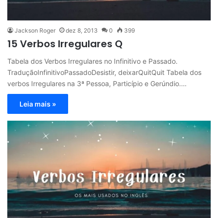
Jackson Roger
dez 8, 2013
0
399
15 Verbos Irregulares Q
Tabela dos Verbos Irregulares no Infinitivo e Passado.
TraduçãoInfinitivoPassadoDesistir, deixarQuitQuit Tabela dos
verbos Irregulares na 3ª Pessoa, Particípio e Gerúndio.…
Leia mais »