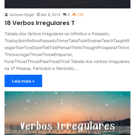
Jackson Roger
dez 8, 2013
0
726
18 Verbos Irregulares T
Tabela dos Verbos Irregulares no Infinitivo e Passado.
TraduçãoInfinitivoPassadoTomarTakeTookEnsinarTeachTaughtR
asgarTearToreDizerTellToldPensarThinkThoughtProsperarThrive
ThroveJogarThrowThrewEmpurrar,
FurarThrustThrustPisarTreadTrod Tabela dos verbos Irregulares
na 3ª Pessoa, Particípio e Gerúndio.…
Leia mais »