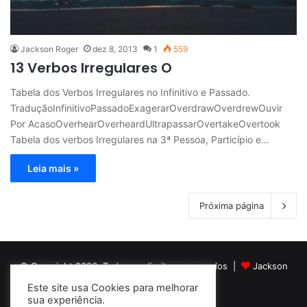
Jackson Roger
dez 8, 2013
1
559
13 Verbos Irregulares O
Tabela dos Verbos Irregulares no Infinitivo e Passado.
TraduçãoInfinitivoPassadoExagerarOverdrawOverdrewOuvir
Por AcasoOverhearOverheardUltrapassarOvertakeOvertook
Tabela dos verbos Irregulares na 3ª Pessoa, Particípio e…
Leia mais »
Próxima página
© Copyright 2026, Todos os direitos reservados |
Jackson
Este site usa Cookies para melhorar
Roger Idiomas
sua experiência.