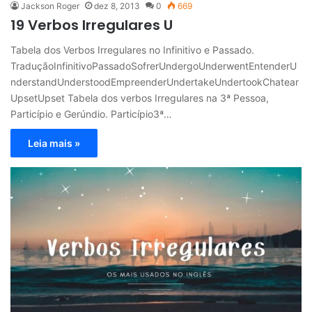
Jackson Roger
dez 8, 2013
0
669
19 Verbos Irregulares U
Tabela dos Verbos Irregulares no Infinitivo e Passado.
TraduçãoInfinitivoPassadoSofrerUndergoUnderwentEntenderU
nderstandUnderstoodEmpreenderUndertakeUndertookChatear
UpsetUpset Tabela dos verbos Irregulares na 3ª Pessoa,
Particípio e Gerúndio. Particípio3ª…
Leia mais »