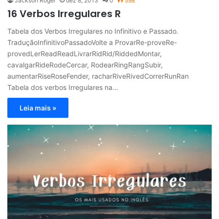
Jackson Roger
dez 8, 2013
0
598
16 Verbos Irregulares R
Tabela dos Verbos Irregulares no Infinitivo e Passado.
TraduçãoInfinitivoPassadoVolte a ProvarRe-proveRe-
provedLerReadReadLivrarRidRid/RiddedMontar,
cavalgarRideRodeCercar, RodearRingRangSubir,
aumentarRiseRoseFender, racharRiveRivedCorrerRunRan
Tabela dos verbos Irregulares na…
Leia mais »