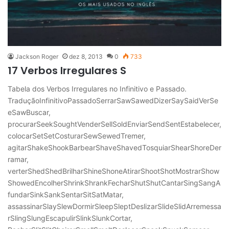
Jackson Roger
dez 8, 2013
0
733
17 Verbos Irregulares S
Tabela dos Verbos Irregulares no Infinitivo e Passado.
TraduçãoInfinitivoPassadoSerrarSawSawedDizerSaySaidVerSe
eSawBuscar,
procurarSeekSoughtVenderSellSoldEnviarSendSentEstabelecer,
colocarSetSetCosturarSewSewedTremer,
agitarShakeShookBarbearShaveShavedTosquiarShearShoreDer
ramar,
verterShedShedBrilharShineShoneAtirarShootShotMostrarShow
ShowedEncolherShrinkShrankFecharShutShutCantarSingSangA
fundarSinkSankSentarSitSatMatar,
assassinarSlaySlewDormirSleepSleptDeslizarSlideSlidArremessa
rSlingSlungEscapulirSlinkSlunkCortar,