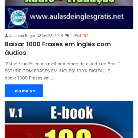
Jackson Roger
fev 28, 2016
1
4.157
Baixar 1000 Frases em Inglês com
áudios
“Estude Inglês com o melhor método de estudo do Brasil”
ESTUDE COM FRASES EM INGLÊS! 100% DIGITAL. E-
book: 1000 Frases em…
Leia mais »