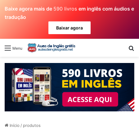
Baixe agora mais de
590 livros
em inglês com áudios e
tradução
Baixar agora
Pr
Menu
Início
/
produtos