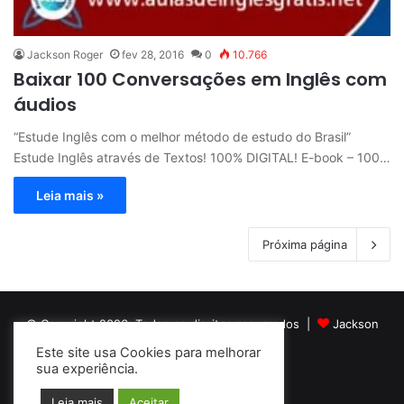
Jackson Roger
fev 28, 2016
0
10.766
Baixar 100 Conversações em Inglês com
áudios
“Estude Inglês com o melhor método de estudo do Brasil”
Estude Inglês através de Textos! 100% DIGITAL! E-book – 100…
Leia mais »
Próxima página
© Copyright 2026, Todos os direitos reservados |
Jackson
Este site usa Cookies para melhorar
Roger Idiomas
sua experiência.
Facebook
YouTube
Instagram
Leia mais
Aceitar