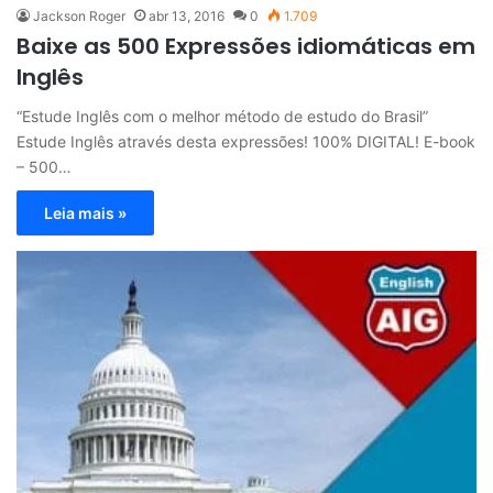
Jackson Roger
abr 13, 2016
0
1.709
Baixe as 500 Expressões idiomáticas em
Inglês
“Estude Inglês com o melhor método de estudo do Brasil”
Estude Inglês através desta expressões! 100% DIGITAL! E-book
– 500…
Leia mais »