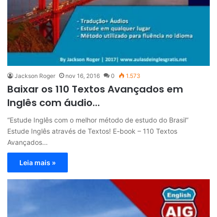
Jackson Roger
nov 16, 2016
0
1.573
Baixar os 110 Textos Avançados em
Inglês com áudio…
“Estude Inglês com o melhor método de estudo do Brasil”
Estude Inglês através de Textos! E-book – 110 Textos
Avançados…
Leia mais »