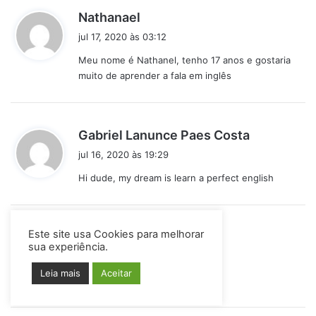
d
Nathanael
i
jul 17, 2020 às 03:12
s
Meu nome é Nathanel, tenho 17 anos e gostaria
s
muito de aprender a fala em inglês
e
:
d
Gabriel Lanunce Paes Costa
i
jul 16, 2020 às 19:29
s
Hi dude, my dream is learn a perfect english
s
e
:
Este site usa Cookies para melhorar
d
Jeferson
sua experiência.
i
jul 6, 2020 às 09:41
s
Leia mais
Aceitar
Perfect my friend
s
e
: