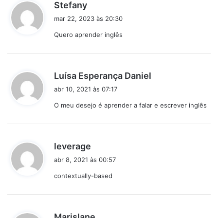
d
Stefany
i
mar 22, 2023 às 20:30
s
Quero aprender inglês
s
e
:
d
Luísa Esperança Daniel
i
abr 10, 2021 às 07:17
s
O meu desejo é aprender a falar e escrever inglês
s
e
:
d
leverage
i
abr 8, 2021 às 00:57
s
contextually-based
s
e
:
d
Marislane