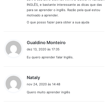
:
INGLÊS, e bastante interessante as dicas que das
para se aprender o inglês. Razão pela qual estou
motivado a aprender.
O que posso fazer para obter a sua ajuda
d
Gualdino Monteiro
i
dez 13, 2020 às 17:35
s
Eu quero aprender falar Inglês.
s
e
:
d
Nataly
i
nov 24, 2020 às 14:48
s
Quero muito aprender inglês
s
e
: