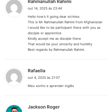
d
Rahmanullah Rahimi
i
out 14, 2025 às 23:44
s
Hello how’s it going dear sir/miss
s
This is Mr Rahmanullah Rahimi from Afghanistan
e
I would like to be participant there with you as
:
disciple or apprentice
Kindly accept me as disciple there
That would be your sincerity and humility
Best regards by Rahmanullah Rahimi.
d
Rafaella
i
out 4, 2025 às 21:07
s
Meu sonho e aprender inglês
s
e
:
d
Jackson Roger
i