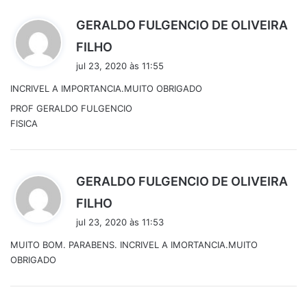
:
GERALDO FULGENCIO DE OLIVEIRA
d
FILHO
i
jul 23, 2020 às 11:55
s
INCRIVEL A IMPORTANCIA.MUITO OBRIGADO
s
e
PROF GERALDO FULGENCIO
:
FISICA
GERALDO FULGENCIO DE OLIVEIRA
d
FILHO
i
jul 23, 2020 às 11:53
s
MUITO BOM. PARABENS. INCRIVEL A IMORTANCIA.MUITO
s
OBRIGADO
e
: