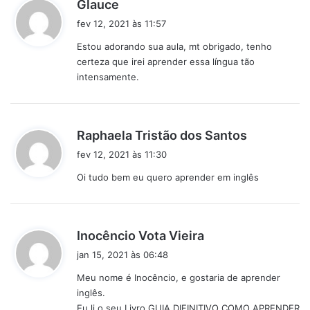
d
Glauce
i
fev 12, 2021 às 11:57
s
Estou adorando sua aula, mt obrigado, tenho
s
certeza que irei aprender essa língua tão
e
intensamente.
:
d
Raphaela Tristão dos Santos
i
fev 12, 2021 às 11:30
s
Oi tudo bem eu quero aprender em inglês
s
e
:
d
Inocêncio Vota Vieira
i
jan 15, 2021 às 06:48
s
Meu nome é Inocêncio, e gostaria de aprender
s
inglês.
e
Eu li o seu Livro GUIA DIFINITIVO COMO APRENDER