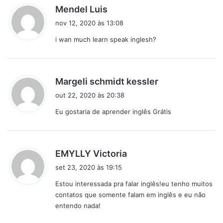
d
Mendel Luis
i
nov 12, 2020 às 13:08
s
i wan much learn speak inglesh?
s
e
:
d
Margeli schmidt kessler
i
out 22, 2020 às 20:38
s
Eu gostaria de aprender inglês Grátis
s
e
:
d
EMYLLY Victoria
i
set 23, 2020 às 19:15
s
Estou interessada pra falar inglês!eu tenho muitos
s
contatos que somente falam em inglês e eu não
e
entendo nada!
: