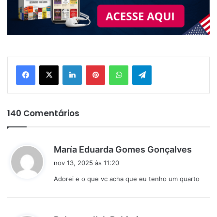
Linkedin
Pinterest
WhatsApp
Telegram
140 Comentários
d
María Eduarda Gomes Gonçalves
i
nov 13, 2025 às 11:20
s
Adorei e o que vc acha que eu tenho um quarto
s
e
: