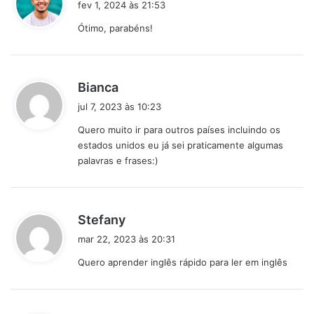
fev 1, 2024 às 21:53
s
Ótimo, parabéns!
s
e
:
d
Bianca
i
jul 7, 2023 às 10:23
s
Quero muito ir para outros países incluindo os
s
estados unidos eu já sei praticamente algumas
e
palavras e frases:)
:
d
Stefany
i
mar 22, 2023 às 20:31
s
Quero aprender inglês rápido para ler em inglês
s
e
: