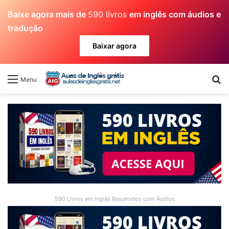
Baixe agora mais de
590 livros
em inglês com áudios e
tradução
Baixar agora
Pr
Menu
590 Livros em Inglês Resumidos com Áudios