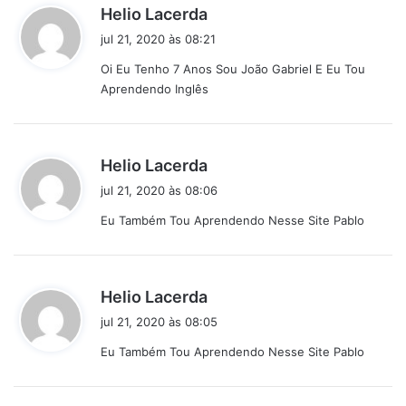
d
Helio Lacerda
i
jul 21, 2020 às 08:21
s
Oi Eu Tenho 7 Anos Sou João Gabriel E Eu Tou
s
Aprendendo Inglês
e
:
d
Helio Lacerda
i
jul 21, 2020 às 08:06
s
Eu Também Tou Aprendendo Nesse Site Pablo
s
e
:
d
Helio Lacerda
i
jul 21, 2020 às 08:05
s
Eu Também Tou Aprendendo Nesse Site Pablo
s
e
: