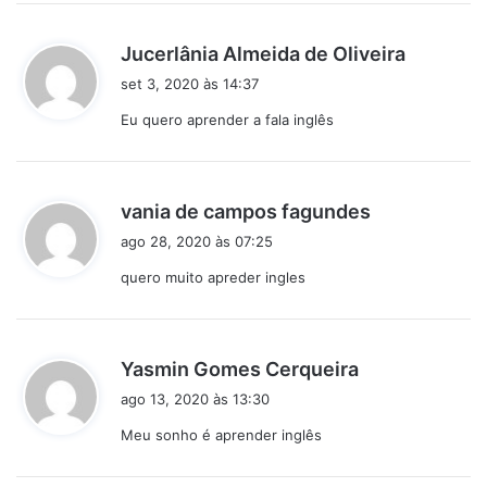
d
Jucerlânia Almeida de Oliveira
i
set 3, 2020 às 14:37
s
Eu quero aprender a fala inglês
s
e
:
d
vania de campos fagundes
i
ago 28, 2020 às 07:25
s
quero muito apreder ingles
s
e
:
d
Yasmin Gomes Cerqueira
i
ago 13, 2020 às 13:30
s
Meu sonho é aprender inglês
s
e