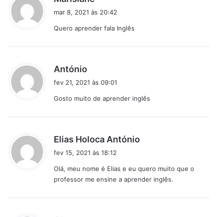
i
mar 8, 2021 às 20:42
s
Quero aprender fala Inglês
s
e
:
d
António
i
fev 21, 2021 às 09:01
s
Gosto muito de aprender inglês
s
e
:
d
Elias Holoca António
i
fev 15, 2021 às 18:12
s
Olá, meu nome é Elias e eu quero muito que o
s
professor me ensine a aprender inglês.
e
: