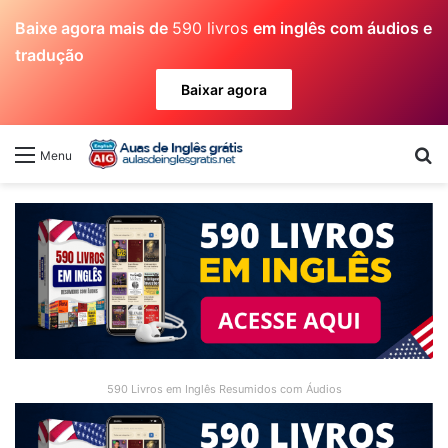
Baixe agora mais de
590 livros
em inglês com áudios e
tradução
Baixar agora
Pr
Menu
590 Livros em Inglês Resumidos com Áudios