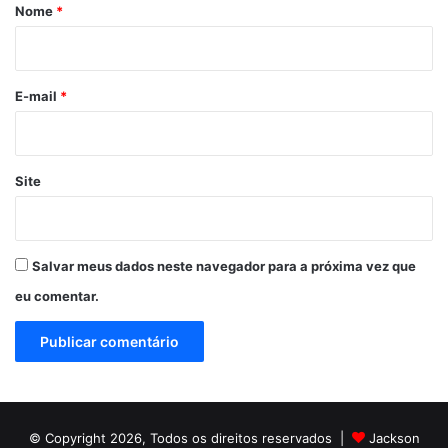
r
Nome
*
i
o
*
E-mail
*
Site
Salvar meus dados neste navegador para a próxima vez que
eu comentar.
© Copyright 2026, Todos os direitos reservados |
Jackson