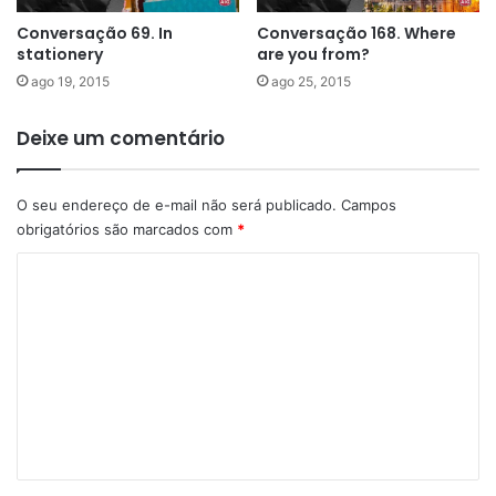
Conversação 69. In
Conversação 168. Where
stationery
are you from?
ago 19, 2015
ago 25, 2015
Deixe um comentário
O seu endereço de e-mail não será publicado.
Campos
obrigatórios são marcados com
*
C
o
m
e
n
t
á