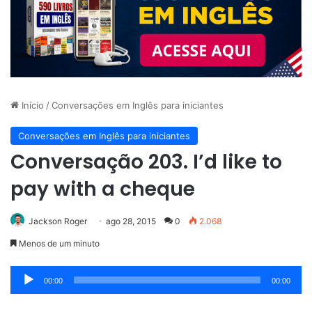
Início
/
Conversações em Inglês para iniciantes
Conversações em Inglês para iniciantes
Conversação 203. I’d like to
pay with a cheque
Jackson Roger
ago 28, 2015
0
2.068
Menos de um minuto
Tocador
00:00
00:00
de
áudio