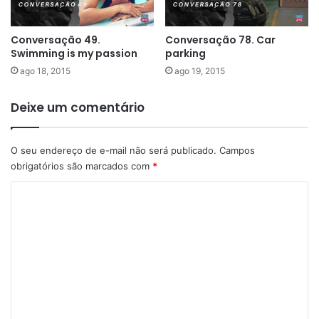
Conversação 49.
Conversação 78. Car
Swimming is my passion
parking
ago 18, 2015
ago 19, 2015
Deixe um comentário
O seu endereço de e-mail não será publicado.
Campos
obrigatórios são marcados com
*
C
o
m
e
n
t