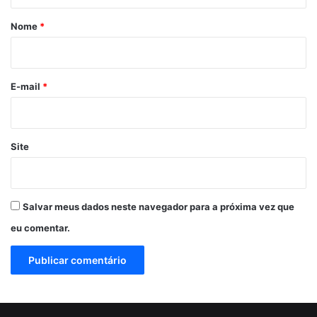
á
r
Nome
*
i
o
*
E-mail
*
Site
Salvar meus dados neste navegador para a próxima vez que
eu comentar.