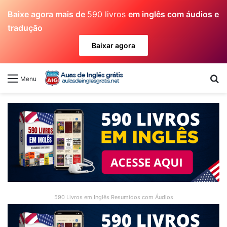
Baixe agora mais de
590 livros
em inglês com áudios e
tradução
Baixar agora
Pr
Menu
590 Livros em Inglês Resumidos com Áudios