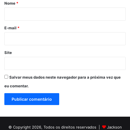
r
Nome
*
i
o
*
E-mail
*
Site
Salvar meus dados neste navegador para a próxima vez que
eu comentar.
© Copyright 2026, Todos os direitos reservados |
Jackson