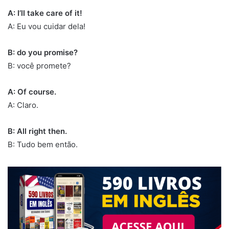
A: I’ll take care of it!
A: Eu vou cuidar dela!
B: do you promise?
B: você promete?
A: Of course.
A: Claro.
B: All right then.
B: Tudo bem então.