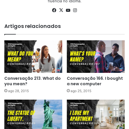
fluência no idioma.
Facebook
X
YouTube
Instagram
Artigos relacionados
Conversação 213. What do
Conversação 166. I bought
you mean?
a new computer
ago 28, 2015
ago 25, 2015