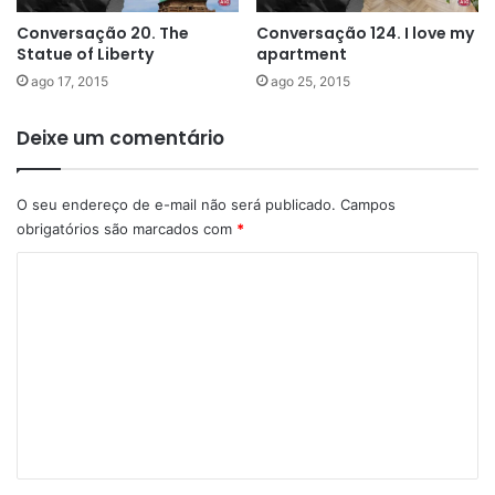
Conversação 20. The
Conversação 124. I love my
Statue of Liberty
apartment
ago 17, 2015
ago 25, 2015
Deixe um comentário
O seu endereço de e-mail não será publicado.
Campos
obrigatórios são marcados com
*
C
o
m
e
n
t
á