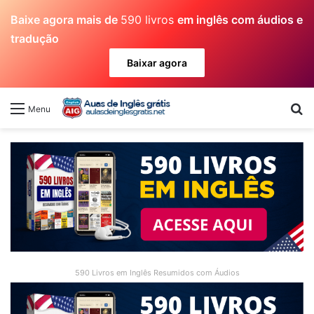
Baixe agora mais de
590 livros
em inglês com áudios e
tradução
Baixar agora
Pr
Menu
590 Livros em Inglês Resumidos com Áudios