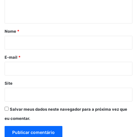
n
t
á
r
Nome
*
i
o
*
E-mail
*
Site
Salvar meus dados neste navegador para a próxima vez que
eu comentar.