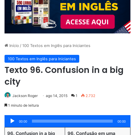
Início
/
100 Textos em Inglês para Iniciantes
100 Textos em Inglês para Iniciantes
Texto 96. Confusion in a big
city
Jackson Roger
ago 14, 2015
1
2.732
1 minuto de leitura
Tocador
00:00
00:00
de
96. Confusion in a big
96. Confusão em uma
áudio