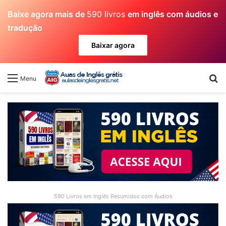
Baixe agora mais de
590 livros
em inglês com áudios e
tradução
Baixar agora
Pr
Menu
590 Livros em Inglês Resumidos com Áudios