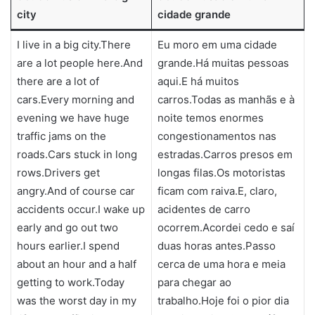
city
cidade grande
I live in a big city.There
Eu moro em uma cidade
are a lot people here.And
grande.Há muitas pessoas
there are a lot of
aqui.E há muitos
cars.Every morning and
carros.Todas as manhãs e à
evening we have huge
noite temos enormes
traffic jams on the
congestionamentos nas
roads.Cars stuck in long
estradas.Carros presos em
rows.Drivers get
longas filas.Os motoristas
angry.And of course car
ficam com raiva.E, claro,
accidents occur.I wake up
acidentes de carro
early and go out two
ocorrem.Acordei cedo e saí
hours earlier.I spend
duas horas antes.Passo
about an hour and a half
cerca de uma hora e meia
getting to work.Today
para chegar ao
was the worst day in my
trabalho.Hoje foi o pior dia