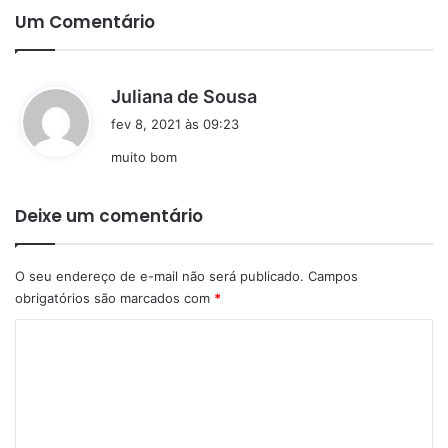
Um Comentário
d
Juliana de Sousa
i
fev 8, 2021 às 09:23
s
muito bom
s
e
:
Deixe um comentário
O seu endereço de e-mail não será publicado.
Campos
obrigatórios são marcados com
*
C
o
m
e