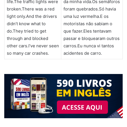
life.The traffic lights were
da minha vida.Os semáforos
broken.There was a red
foram quebrados.Só havia
light only.And the drivers
uma luz vermelha.E os
didn’t know what to
motoristas não sabiam o
do.They tried to get
que fazer.Eles tentavam
through and blocked
passar e bloquearam outros
other cars.I’ve never seen
carros.Eu nunca vi tantos
so many car crashes.
acidentes de carro.