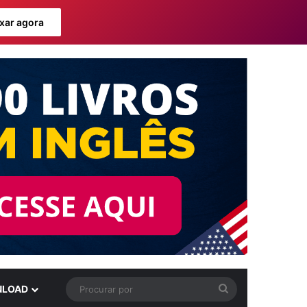
xar agora
Procurar
LOAD