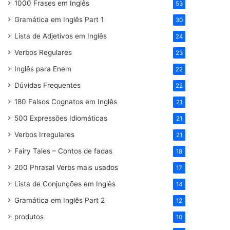
1000 Frases em Inglês
53
Gramática em Inglês Part 1
30
Lista de Adjetivos em Inglês
24
Verbos Regulares
23
Inglês para Enem
22
Dúvidas Frequentes
22
180 Falsos Cognatos em Inglês
21
500 Expressões Idiomáticas
21
Verbos Irregulares
21
Fairy Tales – Contos de fadas
18
200 Phrasal Verbs mais usados
17
Lista de Conjunções em Inglês
14
Gramática em Inglês Part 2
12
produtos
10