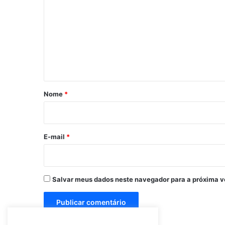
o
m
e
n
t
á
r
Nome
*
i
o
*
E-mail
*
Salvar meus dados neste navegador para a próxima v