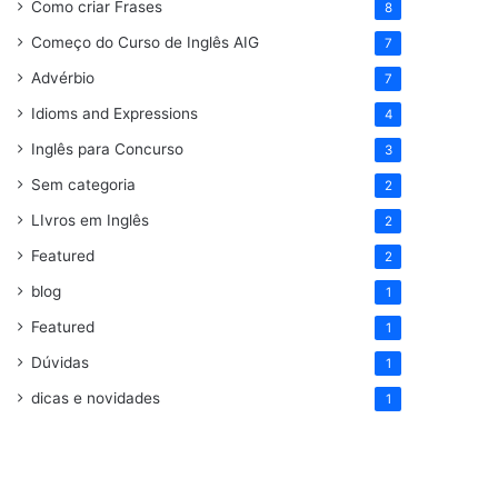
Como criar Frases
8
Começo do Curso de Inglês AIG
7
Advérbio
7
Idioms and Expressions
4
Inglês para Concurso
3
Sem categoria
2
LIvros em Inglês
2
Featured
2
blog
1
Featured
1
Dúvidas
1
dicas e novidades
1