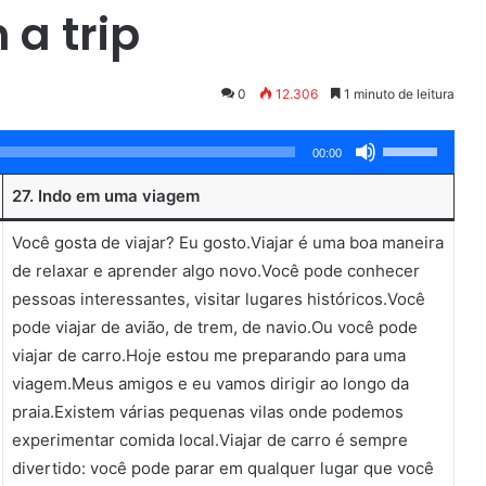
 a trip
0
12.306
1 minuto de leitura
Use
00:00
as
27. Indo em uma viagem
setas
para
Você gosta de viajar? Eu gosto.Viajar é uma boa maneira
cima
de relaxar e aprender algo novo.Você pode conhecer
ou
pessoas interessantes, visitar lugares históricos.Você
para
pode viajar de avião, de trem, de navio.Ou você pode
baixo
viajar de carro.Hoje estou me preparando para uma
para
viagem.Meus amigos e eu vamos dirigir ao longo da
aumentar
praia.Existem várias pequenas vilas onde podemos
ou
experimentar comida local.Viajar de carro é sempre
diminuir
divertido: você pode parar em qualquer lugar que você
o