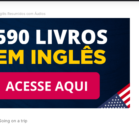
nglês Resumidos com Áudios
Going on a trip