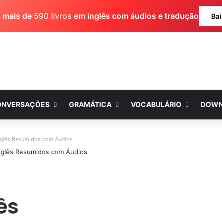
a mais de
590 livros
em inglês com áudios e tradução
Bai
ONVERSAÇÕES
GRAMÁTICA
VOCABULÁRIO
DOWN
nglês Resumidos com Áudios
ês