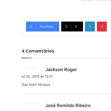
Linkedin
Pi
Facebook
X
4 Comentários
d
Jackson Roger
i
jul 22, 2019 às 13:21
s
Que bom! Abraços
s
e
:
d
José Romildo Ribeiro
i