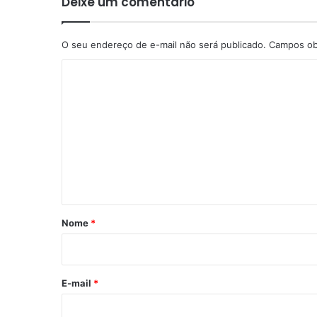
Deixe um comentário
O seu endereço de e-mail não será publicado.
Campos ob
C
o
m
e
n
t
á
r
Nome
*
i
o
*
E-mail
*