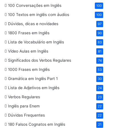
100 Conversações em Inglês
100
100 Textos em inglês com áudios
100
Dúvidas, dicas e novidades
97
1800 Frases em Inglês
90
Lista de Vocabulário em Inglês
83
Vídeo Aulas em Inglês
81
Significados dos Verbos Regulares
74
1000 Frases em Inglês
53
Gramática em Inglês Part 1
30
Lista de Adjetivos em Inglês
24
Verbos Regulares
23
Inglês para Enem
22
Dúvidas Frequentes
22
180 Falsos Cognatos em Inglês
21