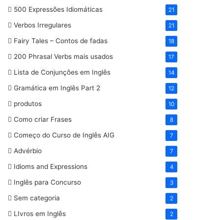
500 Expressões Idiomáticas
21
Verbos Irregulares
21
Fairy Tales – Contos de fadas
18
200 Phrasal Verbs mais usados
17
Lista de Conjunções em Inglês
14
Gramática em Inglês Part 2
12
produtos
10
Como criar Frases
8
Começo do Curso de Inglês AIG
7
Advérbio
7
Idioms and Expressions
4
Inglês para Concurso
3
Sem categoria
2
LIvros em Inglês
2