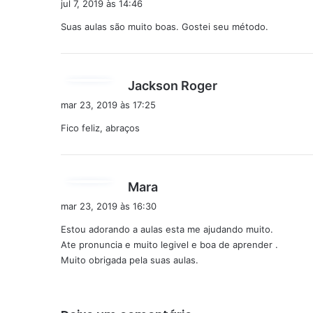
jul 7, 2019 às 14:46
s
Suas aulas são muito boas. Gostei seu método.
s
e
:
d
Jackson Roger
i
mar 23, 2019 às 17:25
s
Fico feliz, abraços
s
e
:
d
Mara
i
mar 23, 2019 às 16:30
s
Estou adorando a aulas esta me ajudando muito.
s
Ate pronuncia e muito legivel e boa de aprender .
e
Muito obrigada pela suas aulas.
: