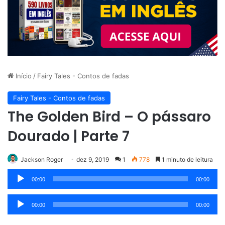
Início
/
Fairy Tales - Contos de fadas
Fairy Tales - Contos de fadas
The Golden Bird – O pássaro
Dourado | Parte 7
Jackson Roger
dez 9, 2019
1
778
1 minuto de leitura
00:00
00:00
Tocador
Áudio em Inglês Britânico:
de
00:00
00:00
Tocador
Áudio em Inglês Americano:
áudio
de