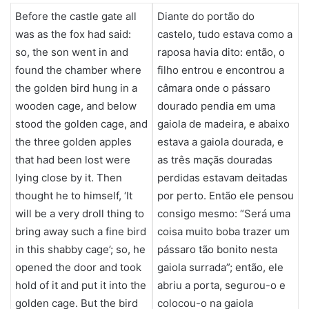
áudio
Before the castle gate all
Diante do portão do
was as the fox had said:
castelo, tudo estava como a
so, the son went in and
raposa havia dito: então, o
found the chamber where
filho entrou e encontrou a
the golden bird hung in a
câmara onde o pássaro
wooden cage, and below
dourado pendia em uma
stood the golden cage, and
gaiola de madeira, e abaixo
the three golden apples
estava a gaiola dourada, e
that had been lost were
as três maçãs douradas
lying close by it. Then
perdidas estavam deitadas
thought he to himself, ‘It
por perto. Então ele pensou
will be a very droll thing to
consigo mesmo: “Será uma
bring away such a fine bird
coisa muito boba trazer um
in this shabby cage’; so, he
pássaro tão bonito nesta
opened the door and took
gaiola surrada”; então, ele
hold of it and put it into the
abriu a porta, segurou-o e
golden cage. But the bird
colocou-o na gaiola