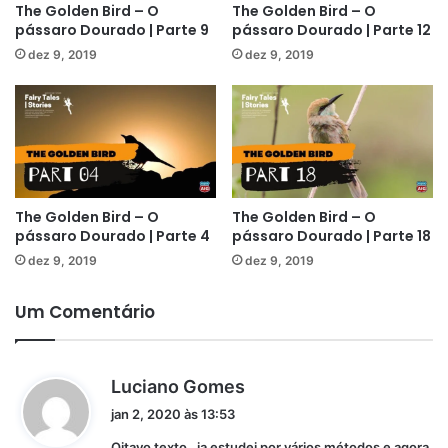
The Golden Bird – O
The Golden Bird – O
pássaro Dourado | Parte 9
pássaro Dourado | Parte 12
dez 9, 2019
dez 9, 2019
The Golden Bird – O
The Golden Bird – O
pássaro Dourado | Parte 4
pássaro Dourado | Parte 18
dez 9, 2019
dez 9, 2019
Um Comentário
d
Luciano Gomes
i
jan 2, 2020 às 13:53
s
Oitavo texto , ja estudei por vários métodos e agora