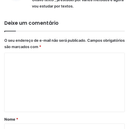
s
vou estudar por textos.
e
:
Deixe um comentário
O seu endereço de e-mail não será publicado.
Campos obrigatórios
são marcados com
*
C
o
m
e
n
t
á
r
Nome
*
i