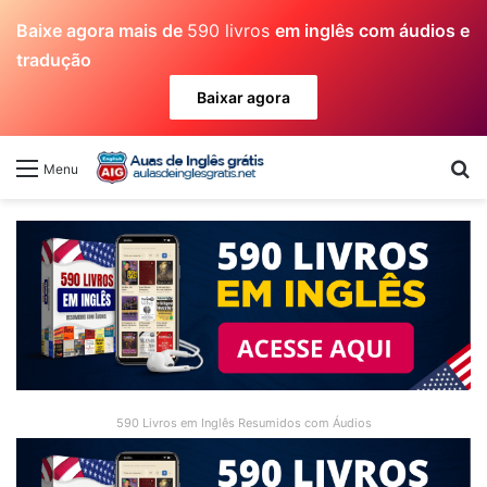
Baixe agora mais de
590 livros
em inglês com áudios e
tradução
Baixar agora
Pr
Menu
590 Livros em Inglês Resumidos com Áudios