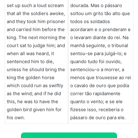
set up such a loud scream
dourada. Mas o pássaro
that all the soldiers awoke,
soltou um grito tão alto que
and they took him prisoner
todos os soldados
and carried him before the
acordaram e o prenderam e
king. The next morning the
o levaram diante do rei. Na
court sat to judge him; and
manhã seguinte, o tribunal
when all was heard, it
sentou-se para julgá-lo; e
sentenced him to die,
quando tudo foi ouvido,
unless he should bring the
sentenciou-o a morrer, a
king the golden horse
menos que trouxesse ao rei
which could run as swiftly
o cavalo de ouro que podia
as the wind; and if he did
correr tão rapidamente
this, he was to have the
quanto o vento; e se ele
golden bird given him for
fizesse isso, receberia o
his own.
pássaro de ouro para ele.