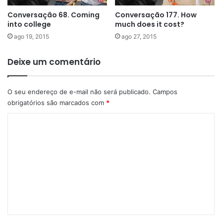
Conversação 68. Coming
Conversação 177. How
into college
much does it cost?
ago 19, 2015
ago 27, 2015
Deixe um comentário
O seu endereço de e-mail não será publicado.
Campos
obrigatórios são marcados com
*
C
o
m
e
n
t
á