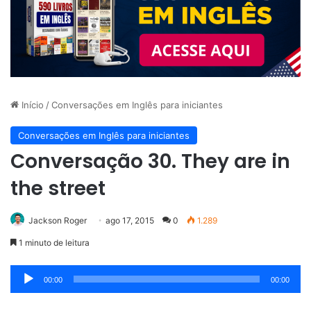
Início
/
Conversações em Inglês para iniciantes
Conversações em Inglês para iniciantes
Conversação 30. They are in
the street
Jackson Roger
ago 17, 2015
0
1.289
1 minuto de leitura
Tocador
00:00
00:00
de
áudio