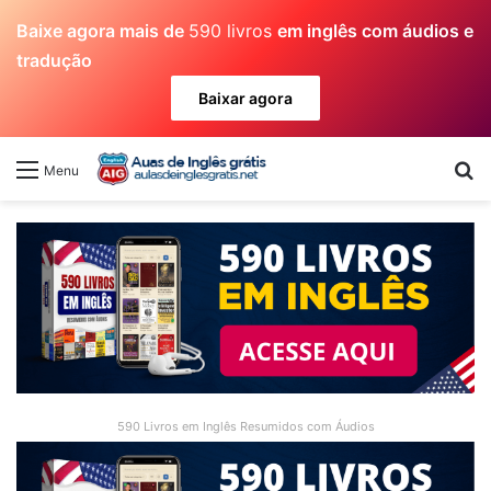
Baixe agora mais de
590 livros
em inglês com áudios e
tradução
Baixar agora
Pr
Menu
590 Livros em Inglês Resumidos com Áudios