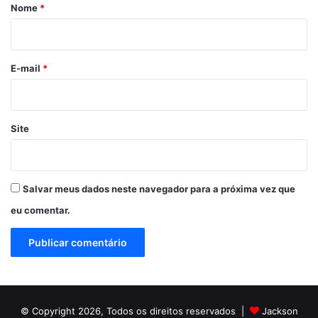
r
Nome
*
i
o
*
E-mail
*
Site
Salvar meus dados neste navegador para a próxima vez que
eu comentar.
© Copyright 2026, Todos os direitos reservados |
Jackson