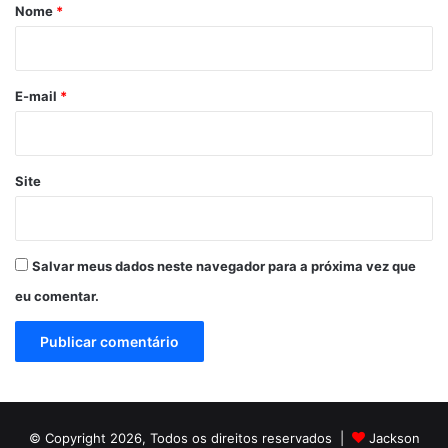
r
Nome
*
i
o
*
E-mail
*
Site
Salvar meus dados neste navegador para a próxima vez que
eu comentar.
© Copyright 2026, Todos os direitos reservados |
Jackson