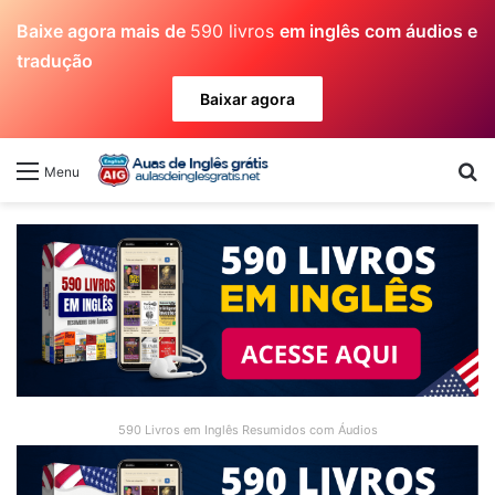
Baixe agora mais de
590 livros
em inglês com áudios e
tradução
Baixar agora
Pr
Menu
590 Livros em Inglês Resumidos com Áudios