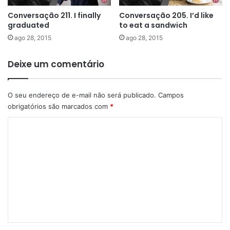
Conversação 211. I finally
Conversação 205. I’d like
graduated
to eat a sandwich
ago 28, 2015
ago 28, 2015
Deixe um comentário
O seu endereço de e-mail não será publicado.
Campos
obrigatórios são marcados com
*
C
o
m
e
n
t
á