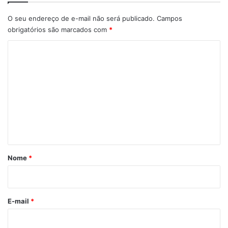
O seu endereço de e-mail não será publicado.
Campos
obrigatórios são marcados com
*
C
o
m
e
n
t
á
r
Nome
*
i
o
*
E-mail
*