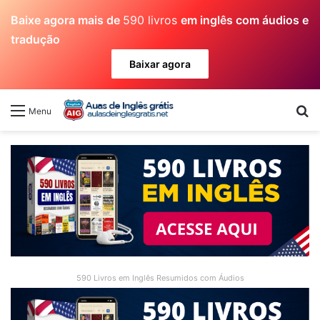
Baixe agora mais de
590 livros
em inglês com áudios e
tradução
Baixar agora
Pr
Menu
590 Livros em Inglês Resumidos com Áudios