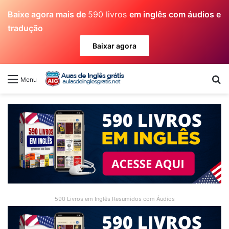
Baixe agora mais de
590 livros
em inglês com áudios e
tradução
Baixar agora
Pr
Menu
590 Livros em Inglês Resumidos com Áudios