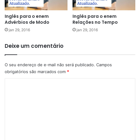
Inglês para o enem
Inglês para o enem
Advérbios de Modo
Relações no Tempo
jan 29, 2016
jan 29, 2016
Deixe um comentário
O seu endereço de e-mail não será publicado.
Campos
obrigatórios são marcados com
*
C
o
m
e
n
t
á