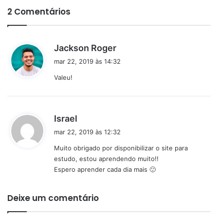
2 Comentários
d
Jackson Roger
i
mar 22, 2019 às 14:32
s
Valeu!
s
e
:
d
Israel
i
mar 22, 2019 às 12:32
s
Muito obrigado por disponibilizar o site para
s
estudo, estou aprendendo muito!!
e
Espero aprender cada dia mais 🙂
:
Deixe um comentário