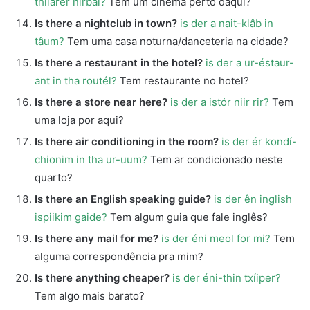
thiiarer nirbai?
Tem um cinema perto daqui?
Is there a nightclub in town?
is der a nait-klâb in
tâum?
Tem uma casa noturna/danceteria na cidade?
Is there a restaurant in the hotel?
is der a ur-éstaur-
ant in tha routél?
Tem restaurante no hotel?
Is there a store near here?
is der a istór niir rir?
Tem
uma loja por aqui?
Is there air conditioning in the room?
is der ér kondí-
chionim in tha ur-uum?
Tem ar condicionado neste
quarto?
Is there an English speaking guide?
is der ên inglish
ispiikim gaide?
Tem algum guia que fale inglês?
Is there any mail for me?
is der éni meol for mi?
Tem
alguma correspondência pra mim?
Is there anything cheaper?
is der éni-thin txíiper?
Tem algo mais barato?