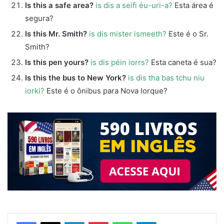
Is this a safe area?
is dis a seifi éu-uri-a?
Esta área é
segura?
Is this Mr. Smith?
is dis mister ismeeth?
Este é o Sr.
Smith?
Is this pen yours?
is dis péin iorrs?
Esta caneta é sua?
Is this the bus to New York?
is dis tha bas tchu niu
iorki?
Este é o ônibus para Nova Iorque?
Linkedin
Pinterest
WhatsApp
Telegram