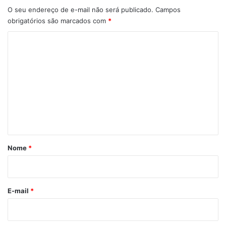
O seu endereço de e-mail não será publicado.
Campos
obrigatórios são marcados com
*
C
o
m
e
n
t
á
r
Nome
*
i
o
*
E-mail
*