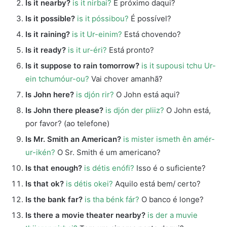
Is it nearby?
is it nirbai?
É próximo daqui?
Is it possible?
is it póssibou?
É possível?
Is it raining?
is it Ur-einim?
Está chovendo?
Is it ready?
is it ur-éri?
Está pronto?
Is it suppose to rain tomorrow?
is it supousi tchu Ur-
ein tchumóur-ou?
Vai chover amanhã?
Is John here?
is djón rir?
O John está aqui?
Is John there please?
is djón der pliiz?
O John está,
por favor? (ao telefone)
Is Mr. Smith an American?
is mister ismeth ên amér-
ur-ikén?
O Sr. Smith é um americano?
Is that enough?
is détis enófi?
Isso é o suficiente?
Is that ok?
is détis okei?
Aquilo está bem/ certo?
Is the bank far?
is tha bénk fár?
O banco é longe?
Is there a movie theater nearby?
is der a muvie