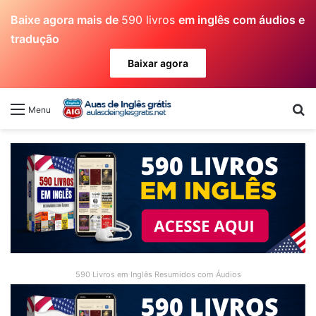
Baixe agora mais de
590 livros
em inglês com áudios e
tradução
Baixar agora
Pr
Menu
590 Livros em Inglês Resumidos com Áudios