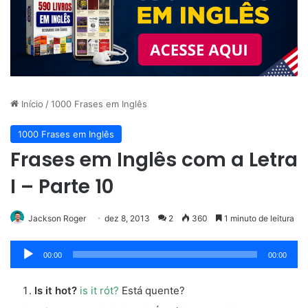
Início
/
1000 Frases em Inglês
1000 Frases em Inglês
Frases em Inglês com a Letra
I – Parte 10
Jackson Roger
dez 8, 2013
2
360
1 minuto de leitura
Tocador
00:00
00:00
de
áudio
Is it hot?
is it rót?
Está quente?