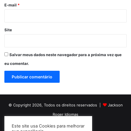
*
E-mail
*
Site
Salvar meus dados neste navegador para a próxima vez que
eu comentar.
© Copyright 2026, Todos os direitos reservados |
Jackson
Roger Idiomas
Este site usa Cookies para melhorar
Facebook
YouTube
Instagram