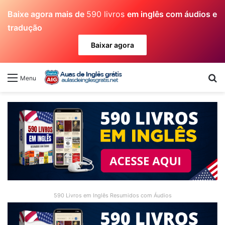
Baixe agora mais de
590 livros
em inglês com áudios e
tradução
Baixar agora
Pr
Menu
590 Livros em Inglês Resumidos com Áudios