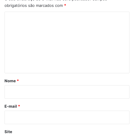
obrigatórios são marcados com
*
C
o
m
e
n
t
á
r
Nome
*
i
o
*
E-mail
*
Site