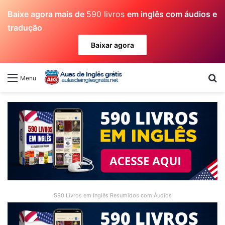
Baixe agora mais de
590 livros
em inglês com áudios e
tradução
Baixar agora
Pr
Menu
590 Livros em Inglês Resumidos com Áudios