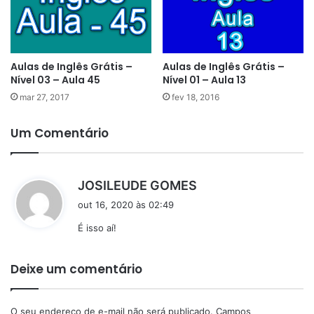
Aulas de Inglês Grátis –
Aulas de Inglês Grátis –
Nível 03 – Aula 45
Nível 01 – Aula 13
mar 27, 2017
fev 18, 2016
Um Comentário
d
JOSILEUDE GOMES
i
out 16, 2020 às 02:49
s
É isso aí!
s
e
:
Deixe um comentário
O seu endereço de e-mail não será publicado.
Campos