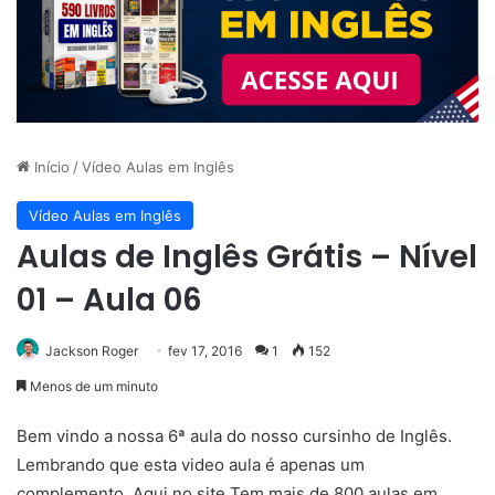
Início
/
Vídeo Aulas em Inglês
Vídeo Aulas em Inglês
Aulas de Inglês Grátis – Nível
01 – Aula 06
Jackson Roger
fev 17, 2016
1
152
Menos de um minuto
Bem vindo a nossa 6ª aula do nosso cursinho de Inglês.
Lembrando que esta video aula é apenas um
complemento. Aqui no site Tem mais de 800 aulas em