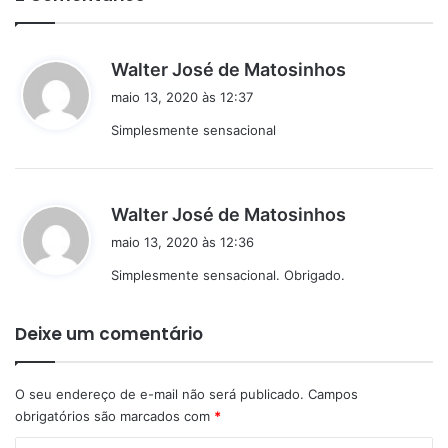
d
Walter José de Matosinhos
i
maio 13, 2020 às 12:37
s
Simplesmente sensacional
s
e
:
d
Walter José de Matosinhos
i
maio 13, 2020 às 12:36
s
Simplesmente sensacional. Obrigado.
s
e
:
Deixe um comentário
O seu endereço de e-mail não será publicado.
Campos
obrigatórios são marcados com
*