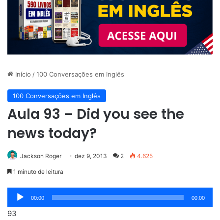
Início
/
100 Conversações em Inglês
100 Conversações em Inglês
Aula 93 – Did you see the
news today?
Jackson Roger
dez 9, 2013
2
4.625
1 minuto de leitura
Tocador
00:00
00:00
de
93
áudio