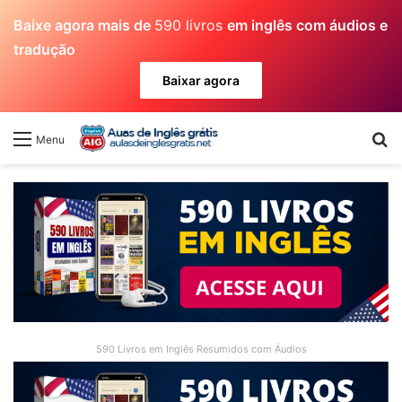
Baixe agora mais de
590 livros
em inglês com áudios e
tradução
Baixar agora
Pr
Menu
590 Livros em Inglês Resumidos com Áudios