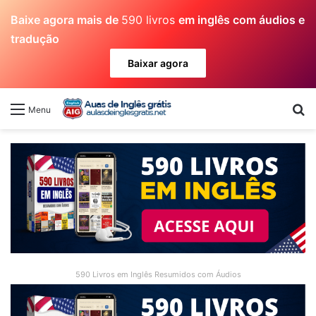
Baixe agora mais de
590 livros
em inglês com áudios e
tradução
Baixar agora
Pr
Menu
590 Livros em Inglês Resumidos com Áudios