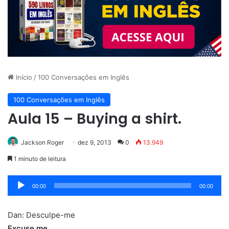
Início
/
100 Conversações em Inglês
100 Conversações em Inglês
Aula 15 – Buying a shirt.
Jackson Roger
dez 9, 2013
0
13.949
1 minuto de leitura
Tocador
00:00
00:00
de
áudio
Dan: Desculpe-me
Excuse me.