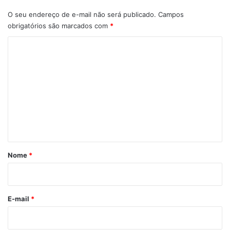
O seu endereço de e-mail não será publicado.
Campos
obrigatórios são marcados com
*
C
o
m
e
n
t
á
r
Nome
*
i
o
*
E-mail
*