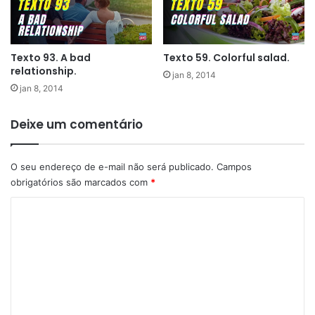
Texto 93. A bad
Texto 59. Colorful salad.
relationship.
jan 8, 2014
jan 8, 2014
Deixe um comentário
O seu endereço de e-mail não será publicado.
Campos
obrigatórios são marcados com
*
C
o
m
e
n
t