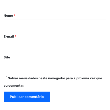
á
r
Nome
*
i
o
*
E-mail
*
Site
Salvar meus dados neste navegador para a próxima vez que
eu comentar.