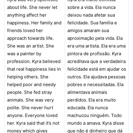
about life. She never let
sobre a vida. Ela nunca
anything affect her
deixou nada afetar sua
happiness. Her family and
felicidade. Sua família e
friends loved her
amigos amaram sua
approach towards life.
aproximação pela vida. Ela
She was an artist. She
era uma artista. Ela era uma
was a painter by
pintora de profissão. Kyra
profession. Kyra believed
acreditava que a verdadeira
that real happiness lies in
felicidade está em ajudar os
helping others. She
outros. Ela ajudava pessoas
helped poor and needy
pobres e necessitadas. Ela
people. She fed stray
alimentava animais
animals. She was very
perdidos. Ela era muito
polite. She never hurt
educada. Ela nunca
anyone. Everyone loved
machucou ninguém. Todo
her. Kyra said that it’s not
mundo a amava. Kyra disse
money which gives
que não é dinheiro que dá