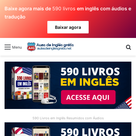
Baixe agora mais de
590 livros
em inglês com áudios e
tradução
Baixar agora
Pr
Menu
590 Livros em Inglês Resumidos com Áudios