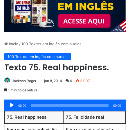
Início
/
100 Textos em inglês com áudios
100 Textos em inglês com áudios
Texto 75. Real happiness.
Jackson Roger
jan 8, 2014
0
3.007
1 minuto de leitura
Tocador
00:00
00:00
de
75. Real happiness
75. Felicidade real
áudio
Kyra was very optimistic
Kyra era muito otimista