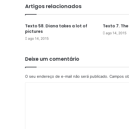
Artigos relacionados
Texto 58. Diana takes a lot of
Texto 7. The
pictures
ago 14, 2015
ago 14, 2015
Deixe um comentário
O seu endereço de e-mail não será publicado.
Campos ob
C
o
m
e
n