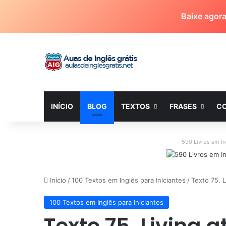
Baixe agor
INÍCIO
BLOG
TEXTOS
FRASES
C
590 Livros em I
Início
/
100 Textos em Inglês para Iniciantes
/
Texto 75. L
100 Textos em Inglês para Iniciantes
Texto 75. Living a