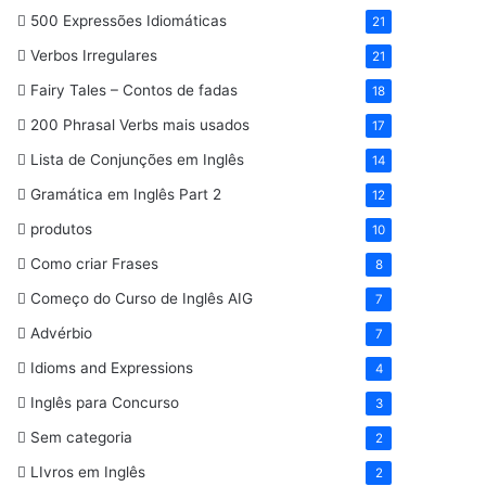
500 Expressões Idiomáticas
21
Verbos Irregulares
21
Fairy Tales – Contos de fadas
18
200 Phrasal Verbs mais usados
17
Lista de Conjunções em Inglês
14
Gramática em Inglês Part 2
12
produtos
10
Como criar Frases
8
Começo do Curso de Inglês AIG
7
Advérbio
7
Idioms and Expressions
4
Inglês para Concurso
3
Sem categoria
2
LIvros em Inglês
2