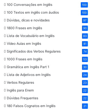
100 Conversações em Inglês
100
100 Textos em inglês com áudios
100
Dúvidas, dicas e novidades
97
1800 Frases em Inglês
90
Lista de Vocabulário em Inglês
83
Vídeo Aulas em Inglês
81
Significados dos Verbos Regulares
74
1000 Frases em Inglês
53
Gramática em Inglês Part 1
30
Lista de Adjetivos em Inglês
24
Verbos Regulares
23
Inglês para Enem
22
Dúvidas Frequentes
22
180 Falsos Cognatos em Inglês
21