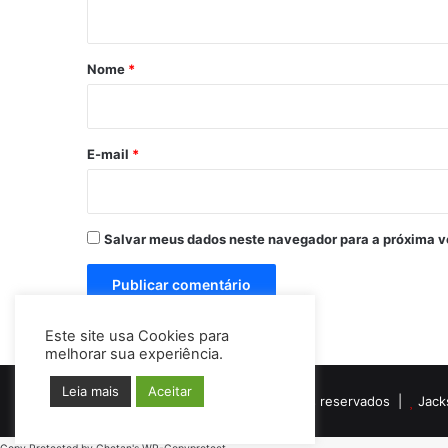
t
á
r
Nome
*
i
o
*
E-mail
*
Salvar meus dados neste navegador para a próxima v
Este site usa Cookies para
melhorar sua experiência.
Leia mais
Aceitar
© Copyright 2026, Todos os direitos reservados |
Jack