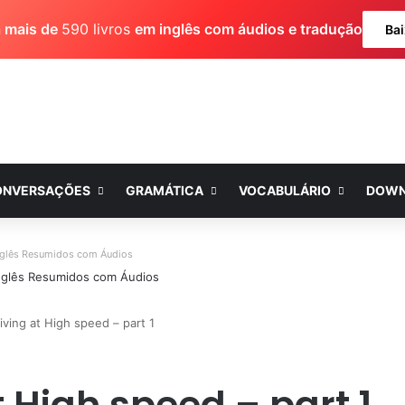
a mais de
590 livros
em inglês com áudios e tradução
Bai
ONVERSAÇÕES
GRAMÁTICA
VOCABULÁRIO
DOWN
nglês Resumidos com Áudios
iving at High speed – part 1
t High speed – part 1