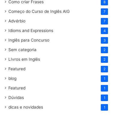
Como criar Frases
8
Começo do Curso de Inglês AIG
7
Advérbio
7
Idioms and Expressions
4
Inglês para Concurso
3
Sem categoria
2
LIvros em Inglês
2
Featured
2
blog
1
Featured
1
Dúvidas
1
dicas e novidades
1