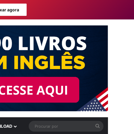
xar agora
Procurar
LOAD