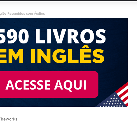
nglês Resumidos com Áudios
Fireworks