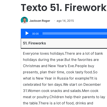
Texto 51. Firewor
Jackson Roger
ago 14, 2015
Tocador
00:00
de
51. Fireworks
áudio
Everyone loves holidays.There are a lot of bank
holidays during the year.But the favorites are
Christmas and New Year’s Eve.People buy
presents, plan their time, cook tasty food.So
what is New Year in Russia for example?It is
celebrated for ten days.We start on December
31.Women cook snacks and salads.Men cook
meat or poultry.Children help their parents to lay
the table.There is a lot of food, drinks and