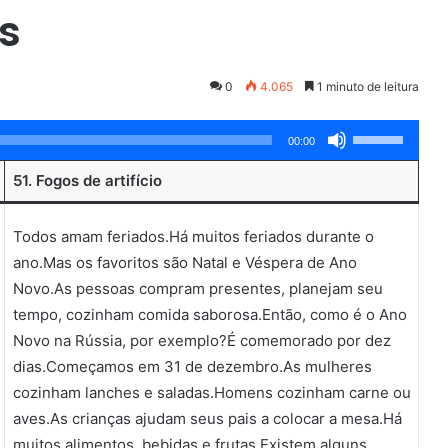
ks
0
4.065
1 minuto de leitura
Use
00:00
as
51. Fogos de artifício
setas
para
Todos amam feriados.Há muitos feriados durante o
cima
ano.Mas os favoritos são Natal e Véspera de Ano
ou
Novo.As pessoas compram presentes, planejam seu
para
tempo, cozinham comida saborosa.Então, como é o Ano
baixo
Novo na Rússia, por exemplo?É comemorado por dez
para
dias.Começamos em 31 de dezembro.As mulheres
aumentar
cozinham lanches e saladas.Homens cozinham carne ou
ou
aves.As crianças ajudam seus pais a colocar a mesa.Há
diminuir
muitos alimentos, bebidas e frutas.Existem alguns
o