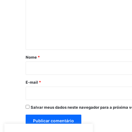
o
m
e
n
t
á
r
Nome
*
i
o
*
E-mail
*
Salvar meus dados neste navegador para a próxima v