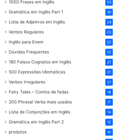
1000 Frases em Inglês
53
Gramática em Inglês Part 1
30
Lista de Adjetivos em Inglês
24
Verbos Regulares
23
Inglês para Enem
22
Dúvidas Frequentes
22
180 Falsos Cognatos em Inglês
21
500 Expressões Idiomáticas
21
Verbos Irregulares
21
Fairy Tales – Contos de fadas
18
200 Phrasal Verbs mais usados
17
Lista de Conjunções em Inglês
14
Gramática em Inglês Part 2
12
produtos
10