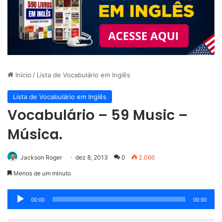
Início
/
Lista de Vocabulário em Inglês
Lista de Vocabulário em Inglês
Vocabulário – 59 Music –
Música.
Jackson Roger
dez 8, 2013
0
2.066
Menos de um minuto
Tocador
00:00
00:00
de
áudio