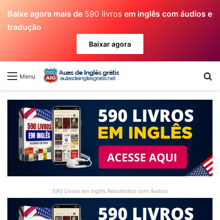
Baixe agora mais de
590 livros
em inglês com áudios e
tradução
Baixar agora
Pr
Menu
590 Livros em Inglês Resumidos com Áudios