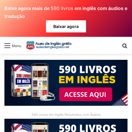
Baixe agora mais de
590 livros
em inglês com áudios e
tradução
Baixar agora
Pr
Menu
590 Livros em Inglês Resumidos com Áudios