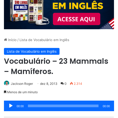
Início
/
Lista de Vocabulário em Inglês
Lista de Vocabulário em Inglês
Vocabulário – 23 Mammals
– Mamíferos.
Jackson Roger
dez 8, 2013
0
2.314
Menos de um minuto
Tocador
00:00
00:00
de
áudio