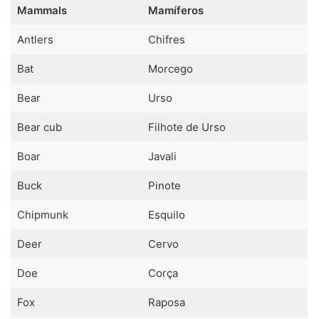
Mammals
Mamíferos
Antlers
Chifres
Bat
Morcego
Bear
Urso
Bear cub
Filhote de Urso
Boar
Javali
Buck
Pinote
Chipmunk
Esquilo
Deer
Cervo
Doe
Corça
Fox
Raposa