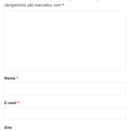
obrigatórios são marcados com
*
C
o
m
e
n
t
á
r
Nome
*
i
o
*
E-mail
*
Site