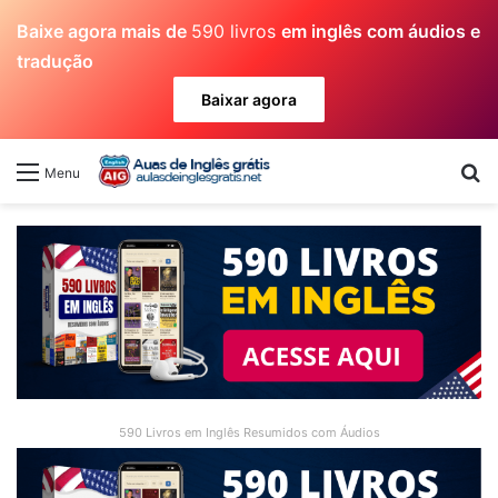
Baixe agora mais de
590 livros
em inglês com áudios e
tradução
Baixar agora
Pr
Menu
590 Livros em Inglês Resumidos com Áudios