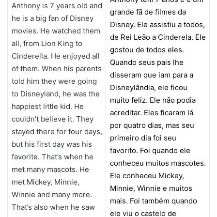
Anthony is 7 years old and
grande fã de filmes da
he is a big fan of Disney
Disney. Ele assistiu a todos,
movies. He watched them
de Rei Leão a Cinderela. Ele
all, from Lion King to
gostou de todos eles.
Cinderella. He enjoyed all
Quando seus pais lhe
of them. When his parents
disseram que iam para a
told him they were going
Disneylândia, ele ficou
to Disneyland, he was the
muito feliz. Ele não podia
happiest little kid. He
acreditar. Eles ficaram lá
couldn’t believe it. They
por quatro dias, mas seu
stayed there for four days,
primeiro dia foi seu
but his first day was his
favorito. Foi quando ele
favorite. That’s when he
conheceu muitos mascotes.
met many mascots. He
Ele conheceu Mickey,
met Mickey, Minnie,
Minnie, Winnie e muitos
Winnie and many more.
mais. Foi também quando
That’s also when he saw
ele viu o castelo de