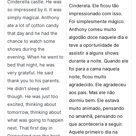
Cinderella castle. He was
Cinderela. Ele ficou tão
so impressed by it. It was
impressionado com isso.
simply magical. Anthony
Foi simplesmente mágico.
ate a lot of cotton candy
Anthony comeu muito
that day and he had the
algodão doce naquele dia e
chance to watch some
teve a oportunidade de
shows during the
assistir a alguns shows
evening. When he went to
durante a noite. Quando ele
bed that night, he was
foi para a cama naquela
very grateful. He said
noite, ficou muito
thank you to his parents.
agradecido. Ele agradeceu
He didn’t sleep well
aos pais. Mas ele não
though. He was just too
dormiu bem. Ele estava
excited, thinking about
muito animado, pensando
tomorrow, thinking about
no amanhã, pensando no
what was going to happen
que aconteceria a seguir.
next. That first day in
Aquele primeiro dia na
Disneyland was the best