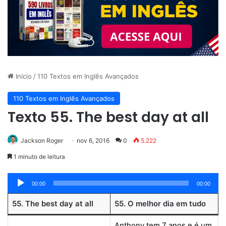
Início
/
110 Textos em Inglês Avançados
110 Textos em Inglês Avançados
Texto 55. The best day at all
Jackson Roger
nov 6, 2016
0
5.222
1 minuto de leitura
Tocador
00:00
00:00
de
55. The best day at all
55. O melhor dia em tudo
áudio
Anthony tem 7 anos e é um