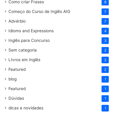
Como criar Frases
8
Começo do Curso de Inglês AIG
7
Advérbio
7
Idioms and Expressions
4
Inglês para Concurso
3
Sem categoria
2
LIvros em Inglês
2
Featured
2
blog
1
Featured
1
Dúvidas
1
dicas e novidades
1