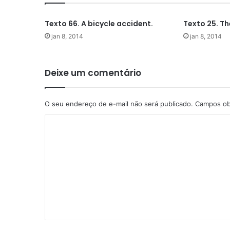
Texto 66. A bicycle accident.
Texto 25. Th
jan 8, 2014
jan 8, 2014
Deixe um comentário
O seu endereço de e-mail não será publicado.
Campos ob
C
o
m
e
n
t
á
r