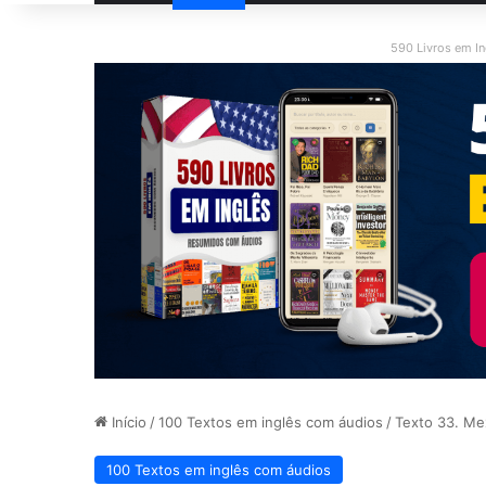
590 Livros em I
Início
/
100 Textos em inglês com áudios
/
Texto 33. Me
100 Textos em inglês com áudios