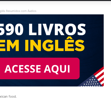
nglês Resumidos com Áudios
xican food.