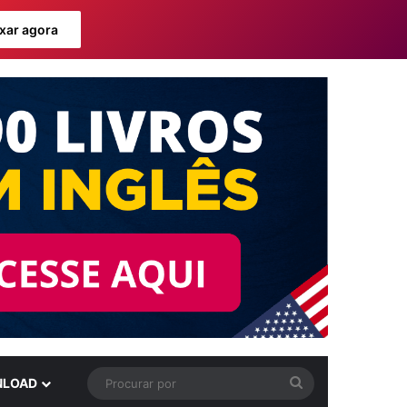
xar agora
Procurar
LOAD