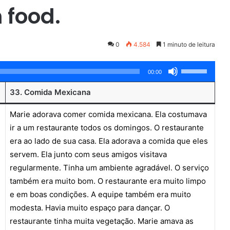
 food.
0
4.584
1 minuto de leitura
Use
00:00
as
33. Comida Mexicana
setas
para
Marie adorava comer comida mexicana. Ela costumava
cima
ir a um restaurante todos os domingos. O restaurante
ou
era ao lado de sua casa. Ela adorava a comida que eles
para
servem. Ela junto com seus amigos visitava
baixo
regularmente. Tinha um ambiente agradável. O serviço
para
também era muito bom. O restaurante era muito limpo
aumentar
e em boas condições. A equipe também era muito
ou
modesta. Havia muito espaço para dançar. O
diminuir
restaurante tinha muita vegetação. Marie amava as
o