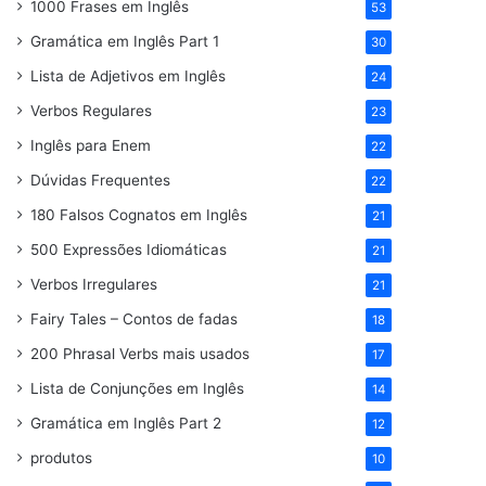
1000 Frases em Inglês
53
Gramática em Inglês Part 1
30
Lista de Adjetivos em Inglês
24
Verbos Regulares
23
Inglês para Enem
22
Dúvidas Frequentes
22
180 Falsos Cognatos em Inglês
21
500 Expressões Idiomáticas
21
Verbos Irregulares
21
Fairy Tales – Contos de fadas
18
200 Phrasal Verbs mais usados
17
Lista de Conjunções em Inglês
14
Gramática em Inglês Part 2
12
produtos
10