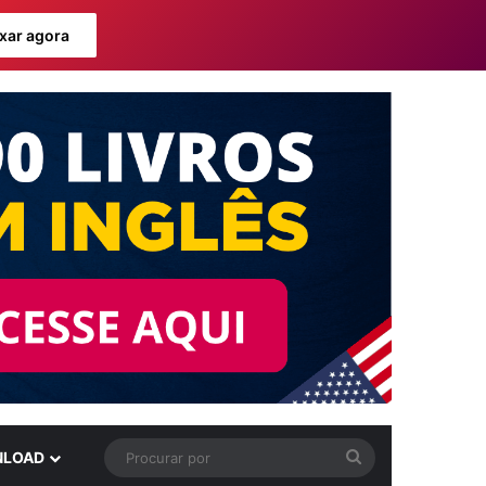
xar agora
Procurar
LOAD