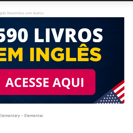
nglês Resumidos com Áudios
 Elementary – Elementar.