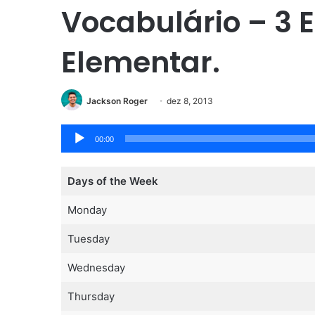
Vocabulário – 3 
Elementar.
Jackson Roger
dez 8, 2013
Tocador
00:00
de
áudio
Days of the Week
Monday
Tuesday
Wednesday
Thursday