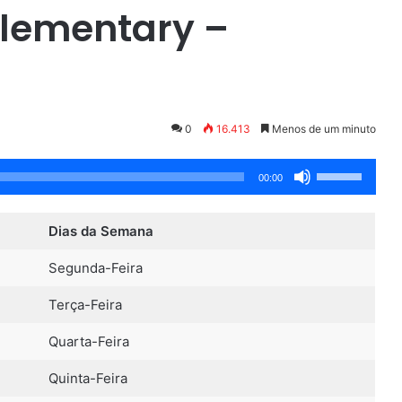
Elementary –
0
16.413
Menos de um minuto
Use
00:00
as
setas
Dias da
Semana
para
cima
Segunda-Feira
ou
Terça-Feira
para
baixo
Quarta-Feira
para
Quinta-Feira
aumentar