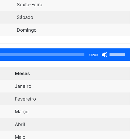
ou
Sexta-Feira
diminuir
o
Sábado
volume.
Domingo
Use
00:00
as
setas
Meses
para
cima
Janeiro
ou
Fevereiro
para
baixo
Março
para
Abril
aumentar
ou
Maio