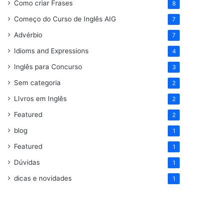
Como criar Frases
8
Começo do Curso de Inglês AIG
7
Advérbio
7
Idioms and Expressions
4
Inglês para Concurso
3
Sem categoria
2
LIvros em Inglês
2
Featured
2
blog
1
Featured
1
Dúvidas
1
dicas e novidades
1