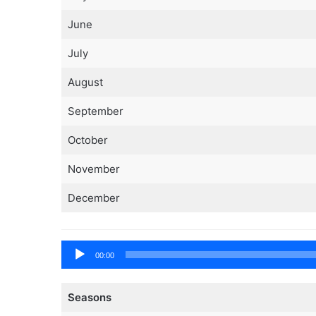
June
July
August
September
October
November
December
Tocador
00:00
de
áudio
Seasons