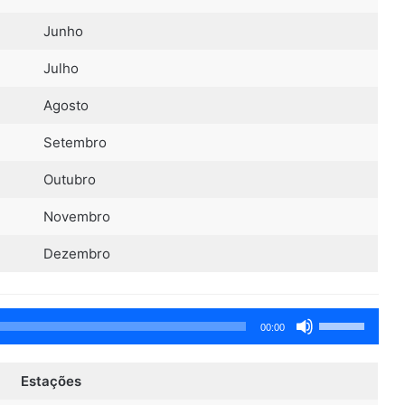
diminuir
o
Junho
volume.
Julho
Agosto
Setembro
Outubro
Novembro
Dezembro
Use
00:00
as
setas
Estações
para