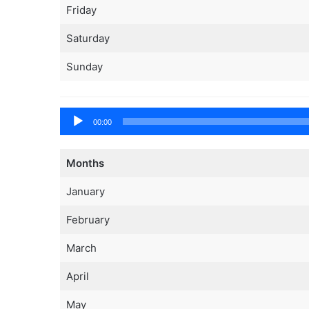
Friday
Saturday
Sunday
Tocador
00:00
de
áudio
Months
January
February
March
April
May