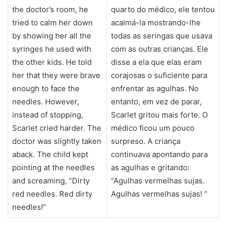
the doctor’s room, he
quarto do médico, ele tentou
tried to calm her down
acalmá-la mostrando-lhe
by showing her all the
todas as seringas que usava
syringes he used with
com as outras crianças. Ele
the other kids. He told
disse a ela que elas eram
her that they were brave
corajosas o suficiente para
enough to face the
enfrentar as agulhas. No
needles. However,
entanto, em vez de parar,
instead of stopping,
Scarlet gritou mais forte. O
Scarlet cried harder. The
médico ficou um pouco
doctor was slightly taken
surpreso. A criança
aback. The child kept
continuava apontando para
pointing at the needles
as agulhas e gritando:
and screaming, “Dirty
“Agulhas vermelhas sujas.
red needles. Red dirty
Agulhas vermelhas sujas! “
needles!”