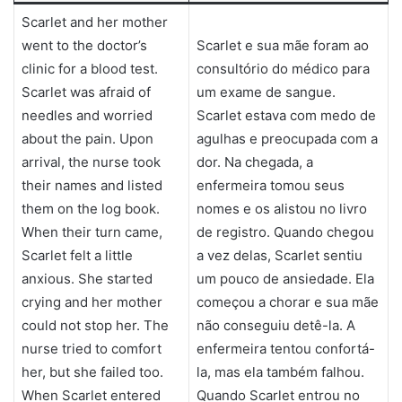
Scarlet and her mother
went to the doctor’s
Scarlet e sua mãe foram ao
clinic for a blood test.
consultório do médico para
Scarlet was afraid of
um exame de sangue.
needles and worried
Scarlet estava com medo de
about the pain. Upon
agulhas e preocupada com a
arrival, the nurse took
dor. Na chegada, a
their names and listed
enfermeira tomou seus
them on the log book.
nomes e os alistou no livro
When their turn came,
de registro. Quando chegou
Scarlet felt a little
a vez delas, Scarlet sentiu
anxious. She started
um pouco de ansiedade. Ela
crying and her mother
começou a chorar e sua mãe
could not stop her. The
não conseguiu detê-la. A
nurse tried to comfort
enfermeira tentou confortá-
her, but she failed too.
la, mas ela também falhou.
When Scarlet entered
Quando Scarlet entrou no