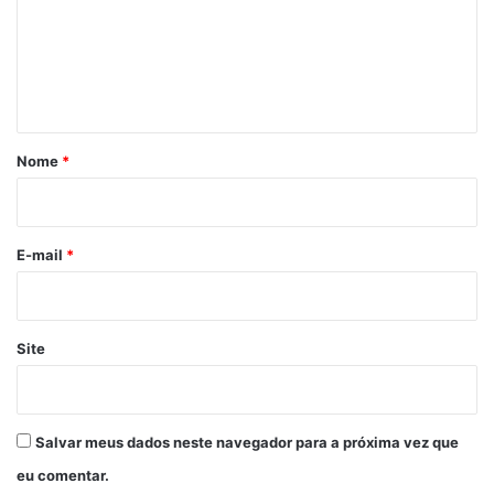
e
n
t
á
r
Nome
*
i
o
*
E-mail
*
Site
Salvar meus dados neste navegador para a próxima vez que
eu comentar.