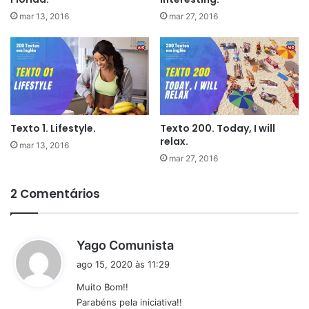
mar 13, 2016
mar 27, 2016
Texto 1. Lifestyle.
Texto 200. Today, I will
relax.
mar 13, 2016
mar 27, 2016
2 Comentários
d
Yago Comunista
i
ago 15, 2020 às 11:29
s
Muito Bom!!
s
Parabéns pela iniciativa!!
e