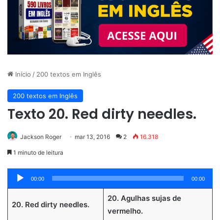
Início
/
200 textos em Inglês
200 textos em Inglês
Texto 20. Red dirty needles.
Jackson Roger
mar 13, 2016
2
16.318
1 minuto de leitura
Tocador
00:00
00:00
de
20. Agulhas sujas de
áudio
20. Red dirty needles.
vermelho.