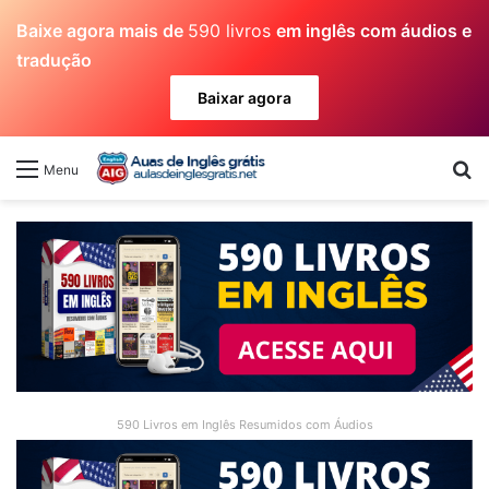
Baixe agora mais de
590 livros
em inglês com áudios e
tradução
Baixar agora
Pr
Menu
590 Livros em Inglês Resumidos com Áudios