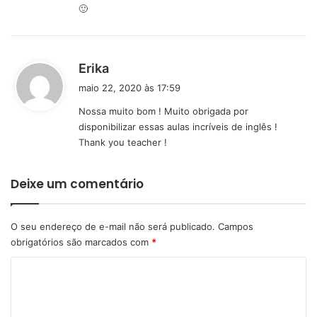
🙂
:
d
Erika
i
maio 22, 2020 às 17:59
s
Nossa muito bom ! Muito obrigada por
s
disponibilizar essas aulas incríveis de inglês !
e
Thank you teacher !
:
Deixe um comentário
O seu endereço de e-mail não será publicado.
Campos
obrigatórios são marcados com
*
C
o
m