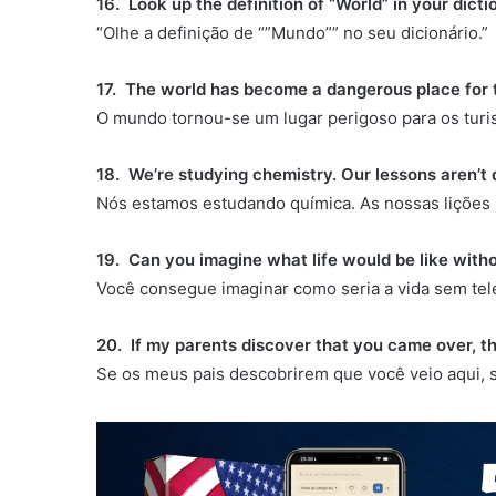
16. Look up the definition of “World” in your dicti
“Olhe a definição de “”Mundo”” no seu dicionário.”
17. The world has become a dangerous place for t
O mundo tornou-se um lugar perigoso para os turis
18. We’re studying chemistry. Our lessons aren’t d
Nós estamos estudando química. As nossas lições n
19. Can you imagine what life would be like witho
Você consegue imaginar como seria a vida sem tel
20. If my parents discover that you came over, t
Se os meus pais descobrirem que você veio aqui, 