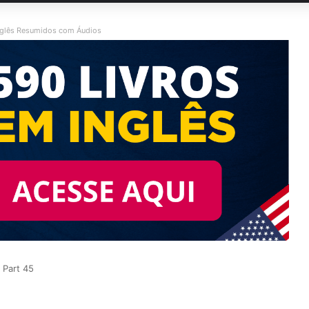
nglês Resumidos com Áudios
 Part 45