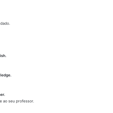
idado.
ish.
ledge.
er.
e ao seu professor.