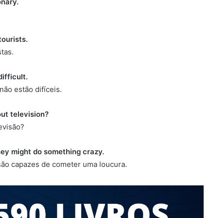
onary.
ourists.
tas.
ifficult.
ão estão difíceis.
ut television?
evisão?
hey might do something crazy.
são capazes de cometer uma loucura.