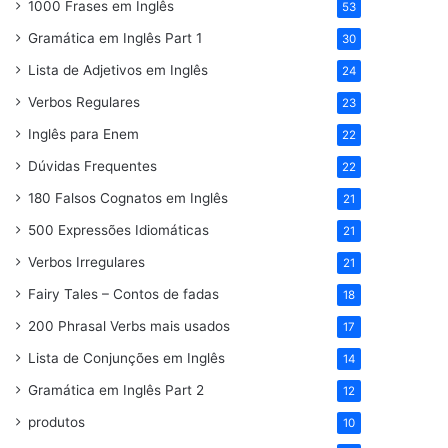
1000 Frases em Inglês
53
Gramática em Inglês Part 1
30
Lista de Adjetivos em Inglês
24
Verbos Regulares
23
Inglês para Enem
22
Dúvidas Frequentes
22
180 Falsos Cognatos em Inglês
21
500 Expressões Idiomáticas
21
Verbos Irregulares
21
Fairy Tales – Contos de fadas
18
200 Phrasal Verbs mais usados
17
Lista de Conjunções em Inglês
14
Gramática em Inglês Part 2
12
produtos
10