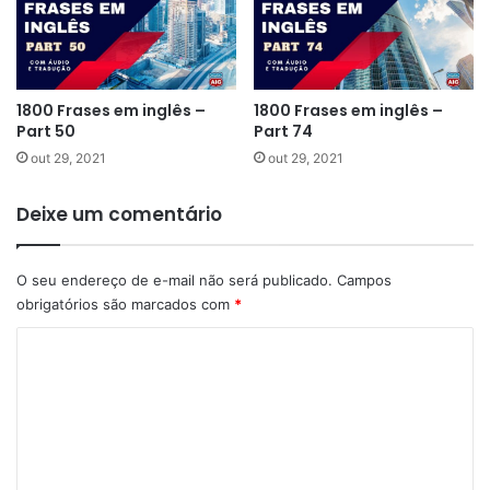
1800 Frases em inglês –
1800 Frases em inglês –
Part 50
Part 74
out 29, 2021
out 29, 2021
Deixe um comentário
O seu endereço de e-mail não será publicado.
Campos
obrigatórios são marcados com
*
C
o
m
e
n