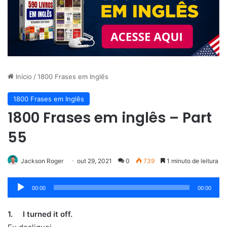
Início
/
1800 Frases em Inglês
1800 Frases em Inglês
1800 Frases em inglês – Part
55
Jackson Roger
out 29, 2021
0
739
1 minuto de leitura
Tocador
00:00
00:00
de
áudio
1. I turned it off.