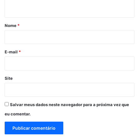
t
á
r
Nome
*
i
o
*
E-mail
*
Site
Salvar meus dados neste navegador para a próxima vez que
eu comentar.