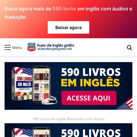
Baixe agora mais de
590 livros
em inglês com áudios e
tradução
Baixar agora
Pr
Menu
590 Livros em Inglês Resumidos com Áudios