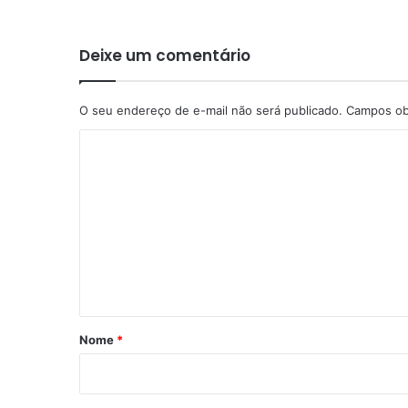
Deixe um comentário
O seu endereço de e-mail não será publicado.
Campos ob
C
o
m
e
n
t
á
r
Nome
*
i
o