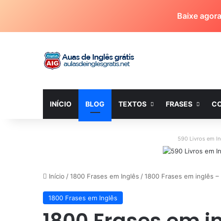
Baixe agor
INÍCIO
BLOG
TEXTOS
FRASES
C
590 Livros em I
Início
/
1800 Frases em Inglês
/
1800 Frases em inglês – 
1800 Frases em Inglês
1800 Frases em in