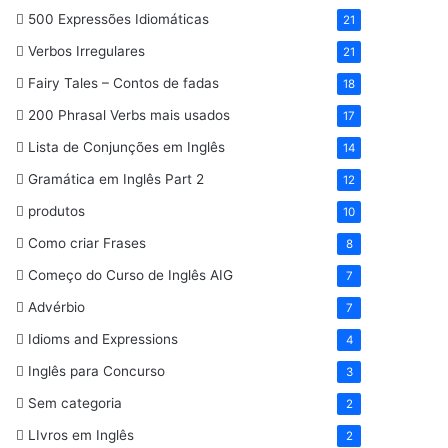
500 Expressões Idiomáticas
21
Verbos Irregulares
21
Fairy Tales – Contos de fadas
18
200 Phrasal Verbs mais usados
17
Lista de Conjunções em Inglês
14
Gramática em Inglês Part 2
12
produtos
10
Como criar Frases
8
Começo do Curso de Inglês AIG
7
Advérbio
7
Idioms and Expressions
4
Inglês para Concurso
3
Sem categoria
2
LIvros em Inglês
2