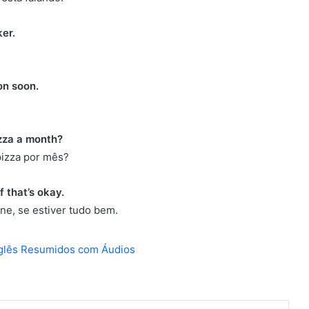
ker.
on soon.
izza a month?
pizza por mês?
f that’s okay.
ne, se estiver tudo bem.