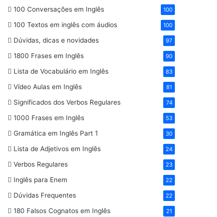
100 Conversações em Inglês
100
100 Textos em inglês com áudios
100
Dúvidas, dicas e novidades
97
1800 Frases em Inglês
90
Lista de Vocabulário em Inglês
83
Vídeo Aulas em Inglês
81
Significados dos Verbos Regulares
74
1000 Frases em Inglês
53
Gramática em Inglês Part 1
30
Lista de Adjetivos em Inglês
24
Verbos Regulares
23
Inglês para Enem
22
Dúvidas Frequentes
22
180 Falsos Cognatos em Inglês
21