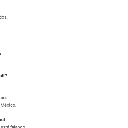
dos.
k.
olf?
ico.
 México.
out.
está falando.