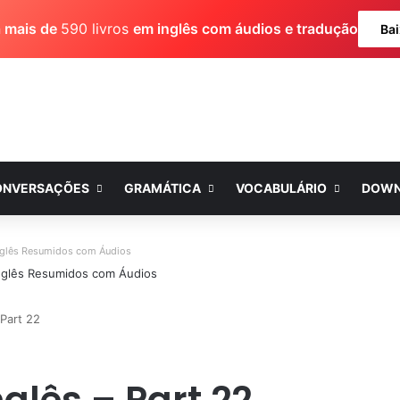
a mais de
590 livros
em inglês com áudios e tradução
Bai
ONVERSAÇÕES
GRAMÁTICA
VOCABULÁRIO
DOWN
nglês Resumidos com Áudios
Part 22
glês – Part 22