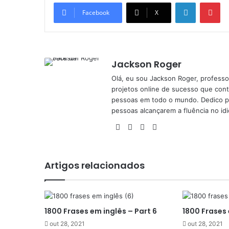
Linkedin
Pi
Facebook
X
Jackson Roger
Olá, eu sou Jackson Roger, professor
projetos online de sucesso que cont
pessoas em todo o mundo. Dedico pa
pessoas alcançarem a fluência no id
Facebook
X
YouTube
Instagram
Artigos relacionados
1800 Frases em inglês – Part 6
1800 Frases 
out 28, 2021
out 28, 2021