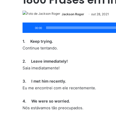
Jackson Roger
out 28, 2021
Tocador
00:00
de
áudio
1. Keep trying.
Continue tentando.
2. Leave immediately!
Saia imediatamente!
3. I met him recently.
Eu me encontrei com ele recentemente.
4. We were so worried.
Nós estávamos tão preocupados.