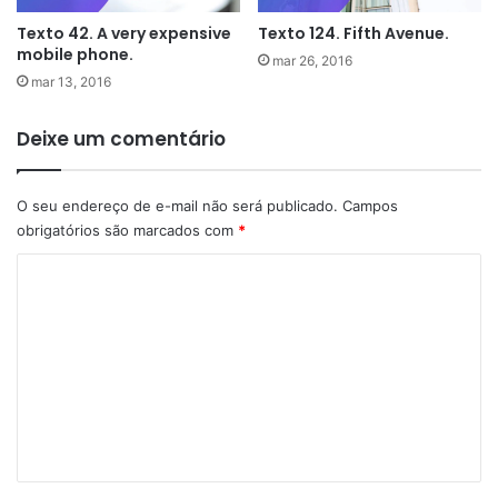
Texto 42. A very expensive
Texto 124. Fifth Avenue.
mobile phone.
mar 26, 2016
mar 13, 2016
Deixe um comentário
O seu endereço de e-mail não será publicado.
Campos
obrigatórios são marcados com
*
C
o
m
e
n
t
á