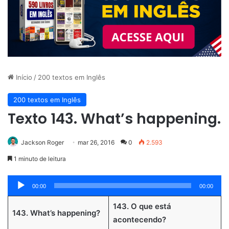
Início
/
200 textos em Inglês
200 textos em Inglês
Texto 143. What’s happening.
Jackson Roger
mar 26, 2016
0
2.593
1 minuto de leitura
Tocador
00:00
00:00
de
143. O que está
áudio
143. What’s happening?
acontecendo?