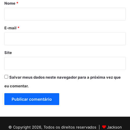
r
Nome
*
i
o
*
E-mail
*
Site
Salvar meus dados neste navegador para a próxima vez que
eu comentar.
© Copyright 2026, Todos os direitos reservados |
Jackson