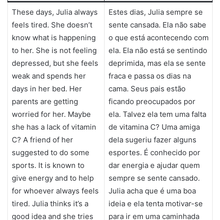
These days, Julia always
Estes dias, Julia sempre se
feels tired. She doesn’t
sente cansada. Ela não sabe
know what is happening
o que está acontecendo com
to her. She is not feeling
ela. Ela não está se sentindo
depressed, but she feels
deprimida, mas ela se sente
weak and spends her
fraca e passa os dias na
days in her bed. Her
cama. Seus pais estão
parents are getting
ficando preocupados por
worried for her. Maybe
ela. Talvez ela tem uma falta
she has a lack of vitamin
de vitamina C? Uma amiga
C? A friend of her
dela sugeriu fazer alguns
suggested to do some
esportes. É conhecido por
sports. It is known to
dar energia e ajudar quem
give energy and to help
sempre se sente cansado.
for whoever always feels
Julia acha que é uma boa
tired. Julia thinks it’s a
ideia e ela tenta motivar-se
good idea and she tries
para ir em uma caminhada