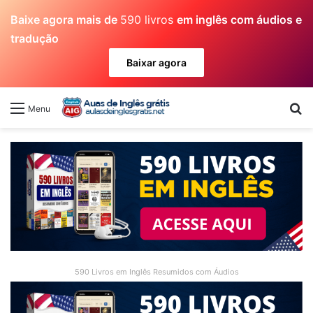
Baixe agora mais de
590 livros
em inglês com áudios e
tradução
Baixar agora
Pr
Menu
590 Livros em Inglês Resumidos com Áudios