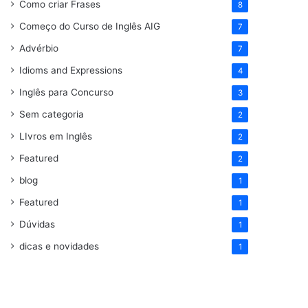
Como criar Frases
8
Começo do Curso de Inglês AIG
7
Advérbio
7
Idioms and Expressions
4
Inglês para Concurso
3
Sem categoria
2
LIvros em Inglês
2
Featured
2
blog
1
Featured
1
Dúvidas
1
dicas e novidades
1