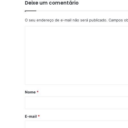
Deixe um comentário
O seu endereço de e-mail não será publicado.
Campos ob
C
o
m
e
n
t
á
r
Nome
*
i
o
*
E-mail
*