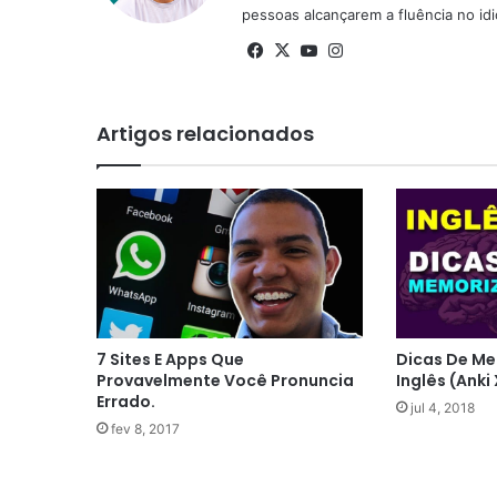
pessoas alcançarem a fluência no id
Facebook
X
YouTube
Instagram
Artigos relacionados
7 Sites E Apps Que
Dicas De M
Provavelmente Você Pronuncia
Inglês (Anki 
Errado.
jul 4, 2018
fev 8, 2017