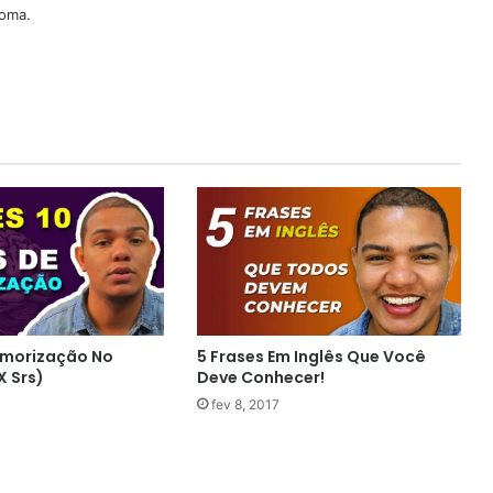
ioma.
emorização No
5 Frases Em Inglês Que Você
X Srs)
Deve Conhecer!
fev 8, 2017