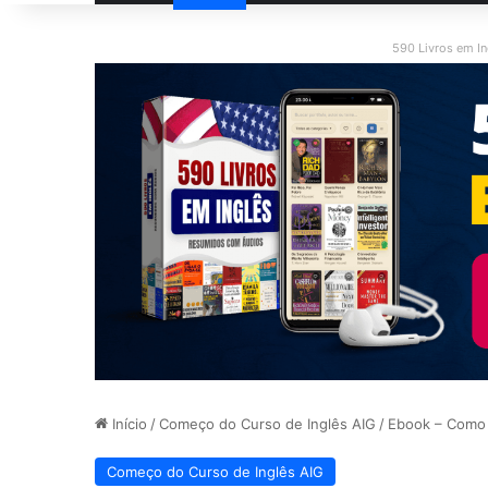
590 Livros em I
Início
/
Começo do Curso de Inglês AIG
/
Ebook – Como 
Começo do Curso de Inglês AIG