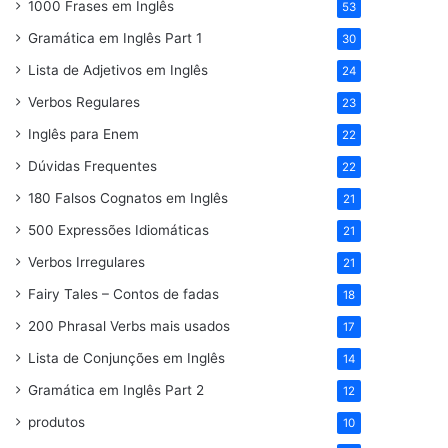
1000 Frases em Inglês
53
Gramática em Inglês Part 1
30
Lista de Adjetivos em Inglês
24
Verbos Regulares
23
Inglês para Enem
22
Dúvidas Frequentes
22
180 Falsos Cognatos em Inglês
21
500 Expressões Idiomáticas
21
Verbos Irregulares
21
Fairy Tales – Contos de fadas
18
200 Phrasal Verbs mais usados
17
Lista de Conjunções em Inglês
14
Gramática em Inglês Part 2
12
produtos
10