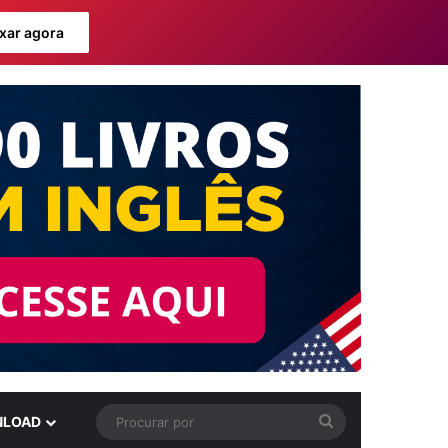
xar agora
Procurar
LOAD