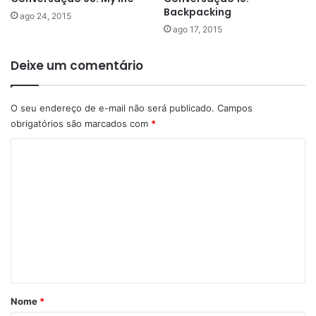
Backpacking
ago 24, 2015
ago 17, 2015
Deixe um comentário
O seu endereço de e-mail não será publicado.
Campos
obrigatórios são marcados com
*
C
o
m
e
n
t
á
r
Nome
*