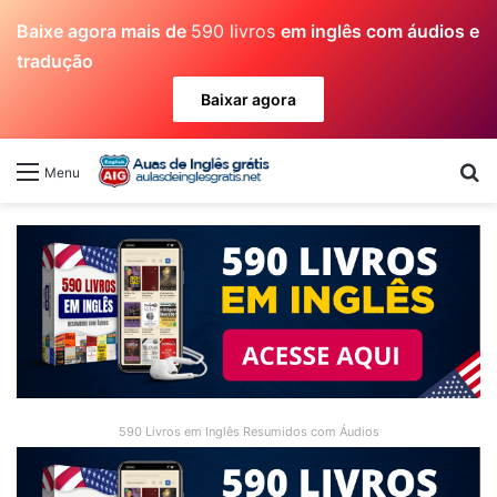
Baixe agora mais de
590 livros
em inglês com áudios e
tradução
Baixar agora
Pr
Menu
590 Livros em Inglês Resumidos com Áudios