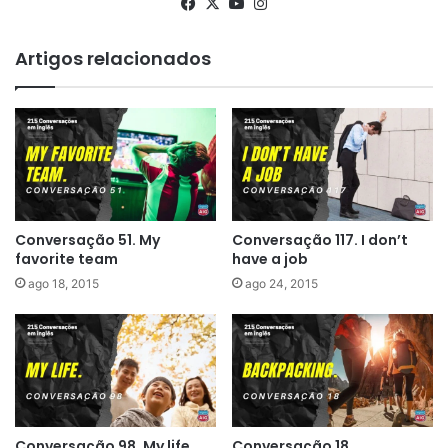
Facebook
X
YouTube
Instagram
Artigos relacionados
Conversação 51. My
Conversação 117. I don’t
favorite team
have a job
ago 18, 2015
ago 24, 2015
Conversação 98. My life
Conversação 18.