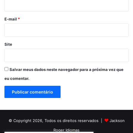
i
o
*
E-mail
*
Site
Salvar meus dados neste navegador para a próxima vez que
eu comentar.
© Copyright 2026, Todos os direitos reservados |
Jackson
Roger Idiomas