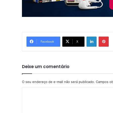
Linkedin
Pi
Facebook
X
Deixe um comentário
O seu endereço de e-mail não será publicado.
Campos ob
C
o
m