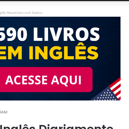
nglês Resumidos com Áudios
GRAM