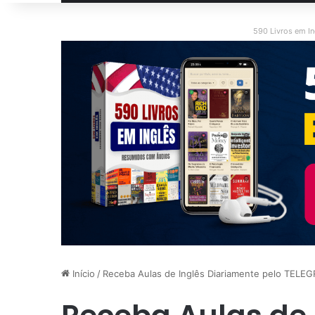
590 Livros em I
Início
/
Receba Aulas de Inglês Diariamente pelo TELE