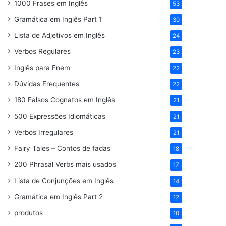
1000 Frases em Inglês
53
Gramática em Inglês Part 1
30
Lista de Adjetivos em Inglês
24
Verbos Regulares
23
Inglês para Enem
22
Dúvidas Frequentes
22
180 Falsos Cognatos em Inglês
21
500 Expressões Idiomáticas
21
Verbos Irregulares
21
Fairy Tales – Contos de fadas
18
200 Phrasal Verbs mais usados
17
Lista de Conjunções em Inglês
14
Gramática em Inglês Part 2
12
produtos
10