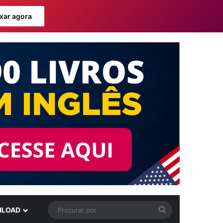
xar agora
Procurar
LOAD