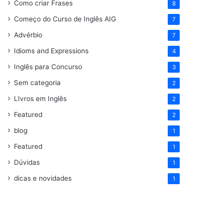
Como criar Frases
8
Começo do Curso de Inglês AIG
7
Advérbio
7
Idioms and Expressions
4
Inglês para Concurso
3
Sem categoria
2
LIvros em Inglês
2
Featured
2
blog
1
Featured
1
Dúvidas
1
dicas e novidades
1