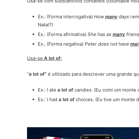
Usa-se com substantivos contáveis (countable nou
Ex.: (Forma interrogativa)
How
many
days rema
Natal?)
Ex.: (Forma afirmativa)
She has as
many
frien
Ex.: (Forma negativa)
Peter does not have
ma
Usa-se
A lot of:
“
a lot of”
é utilizado para descrever uma grande qua
Ex.: I ate
a lot of
candies. (Eu comi um monte 
Ex.: I had
a lot of
choices. (Eu tive um monte 