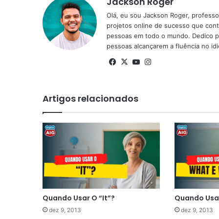
Jackson Roger
Olá, eu sou Jackson Roger, professor
projetos online de sucesso que cont
pessoas em todo o mundo. Dedico pa
pessoas alcançarem a fluência no id
Facebook
X
YouTube
Instagram
Artigos relacionados
Quando Usar O “It”?
Quando Usar
dez 9, 2013
dez 9, 2013