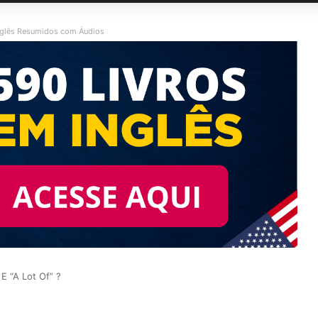
nglês Resumidos com Áudios
 “A Lot Of” ?