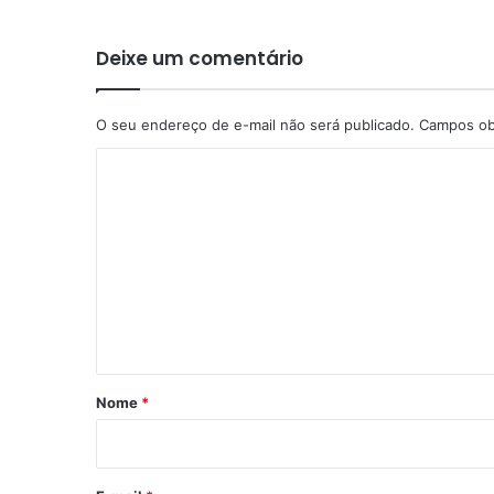
Deixe um comentário
O seu endereço de e-mail não será publicado.
Campos ob
C
o
m
e
n
t
á
r
Nome
*
i
o