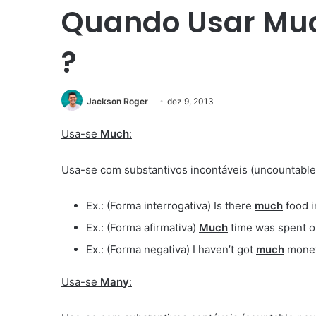
Quando Usar Much
?
Jackson Roger
dez 9, 2013
Usa-se
Much
:
Usa-se com substantivos incontáveis (uncountable
Ex.: (Forma interrogativa) Is there
much
food i
Ex.: (Forma afirmativa)
Much
time was spent on
Ex.: (Forma negativa) I haven’t got
much
money.
Usa-se
Many
: