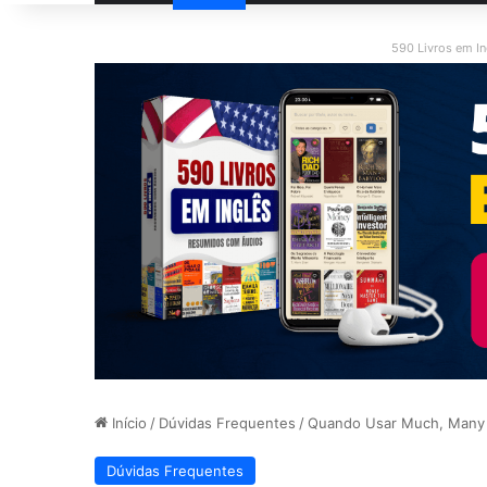
590 Livros em I
Início
/
Dúvidas Frequentes
/
Quando Usar Much, Many E
Dúvidas Frequentes