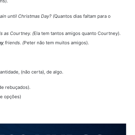
ns).
in until Christmas Day?
(
Quantos dias faltam para o
ds as Courtney.
(
Ela tem tantos amigos quanto Courtney).
ny
friends.
(
Peter não tem muitos amigos).
ntidade, (não certa), de algo.
de rebuçados).
de opções)