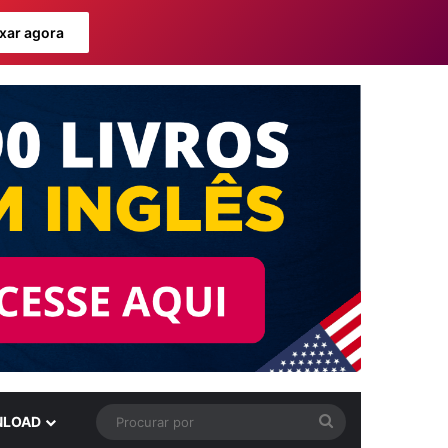
xar agora
Procurar
LOAD