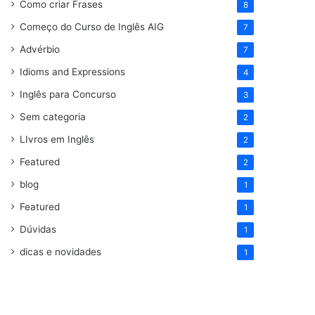
Como criar Frases
8
Começo do Curso de Inglês AIG
7
Advérbio
7
Idioms and Expressions
4
Inglês para Concurso
3
Sem categoria
2
LIvros em Inglês
2
Featured
2
blog
1
Featured
1
Dúvidas
1
dicas e novidades
1