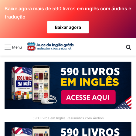
Baixe agora mais de
590 livros
em inglês com áudios e
tradução
Baixar agora
Pr
Menu
590 Livros em Inglês Resumidos com Áudios