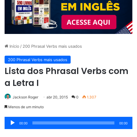
Início
/
200 Phrasal Verbs mais usados
200 Phrasal Verbs mais usados
Lista dos Phrasal Verbs com
a Letra I
Jackson Roger
abr 20, 2015
0
1.307
Menos de um minuto
Tocador
00:00
00:00
de
áudio