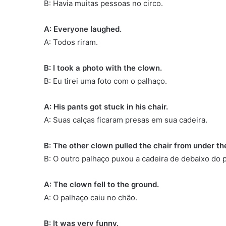
B: Havia muitas pessoas no circo.
A: Everyone laughed.
A: Todos riram.
B: I took a photo with the clown.
B: Eu tirei uma foto com o palhaço.
A: His pants got stuck in his chair.
A: Suas calças ficaram presas em sua cadeira.
B: The other clown pulled the chair from under the
B: O outro palhaço puxou a cadeira de debaixo do 
A: The clown fell to the ground.
A: O palhaço caiu no chão.
B: It was very funny.