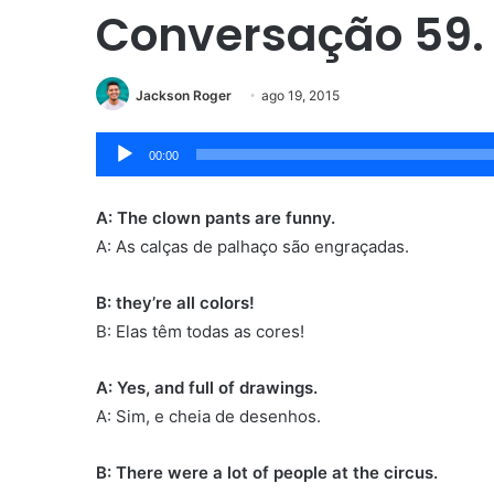
Conversação 59.
Jackson Roger
ago 19, 2015
Tocador
00:00
de
áudio
A: The clown pants are funny.
A: As calças de palhaço são engraçadas.
B: they’re all colors!
B: Elas têm todas as cores!
A: Yes, and full of drawings.
A: Sim, e cheia de desenhos.
B: There were a lot of people at the circus.