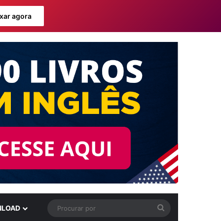
xar agora
Procurar
LOAD