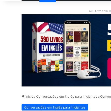
590 Livros em I
Início
/
Conversações em Inglês para iniciantes
/
Conver
Conversações em Inglês para iniciantes