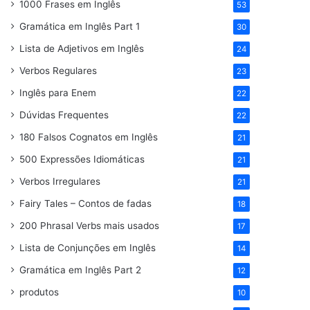
1000 Frases em Inglês
53
Gramática em Inglês Part 1
30
Lista de Adjetivos em Inglês
24
Verbos Regulares
23
Inglês para Enem
22
Dúvidas Frequentes
22
180 Falsos Cognatos em Inglês
21
500 Expressões Idiomáticas
21
Verbos Irregulares
21
Fairy Tales – Contos de fadas
18
200 Phrasal Verbs mais usados
17
Lista de Conjunções em Inglês
14
Gramática em Inglês Part 2
12
produtos
10