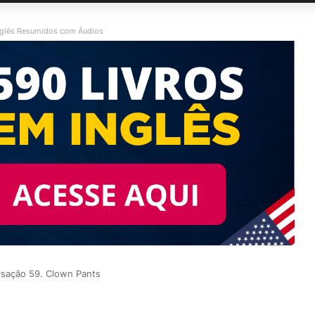
nglês Resumidos com Áudios
sação 59. Clown Pants