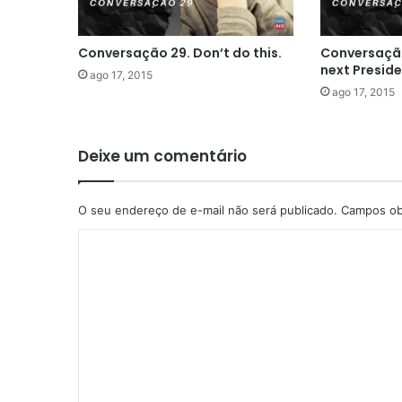
Conversação 29. Don’t do this.
Conversação 
next Presid
ago 17, 2015
ago 17, 2015
Deixe um comentário
O seu endereço de e-mail não será publicado.
Campos ob
C
o
m
e
n
t