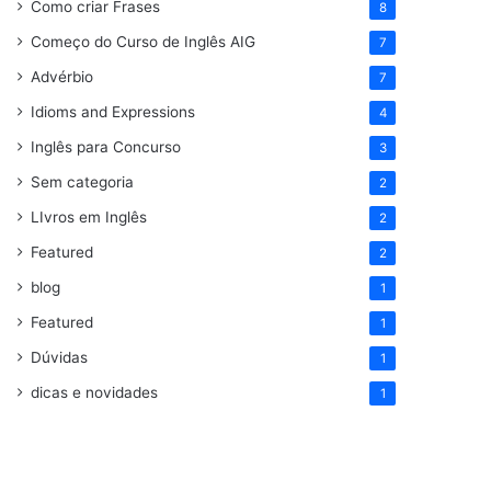
Como criar Frases
8
Começo do Curso de Inglês AIG
7
Advérbio
7
Idioms and Expressions
4
Inglês para Concurso
3
Sem categoria
2
LIvros em Inglês
2
Featured
2
blog
1
Featured
1
Dúvidas
1
dicas e novidades
1