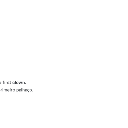
volume.
 first clown.
primeiro palhaço.