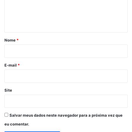
e
n
t
á
r
Nome
*
i
o
*
E-mail
*
Site
Salvar meus dados neste navegador para a próxima vez que
eu comentar.