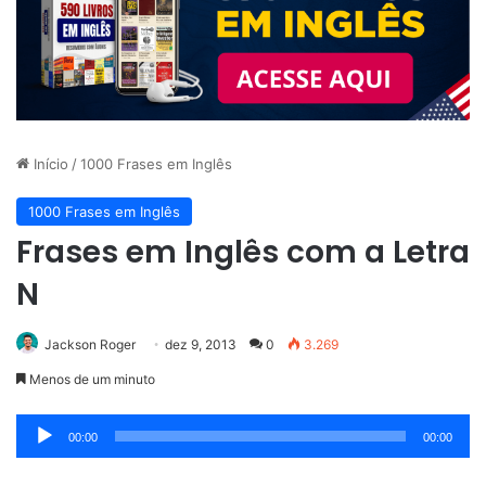
Início
/
1000 Frases em Inglês
1000 Frases em Inglês
Frases em Inglês com a Letra
N
Jackson Roger
dez 9, 2013
0
3.269
Menos de um minuto
Tocador
00:00
00:00
de
áudio