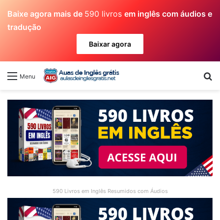
Baixe agora mais de
590 livros
em inglês com áudios e
tradução
Baixar agora
Pr
Menu
590 Livros em Inglês Resumidos com Áudios