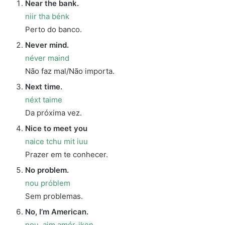
Near the bank.
niir tha bénk
Perto do banco.
Never mind.
néver maind
Não faz mal/Não importa.
Next time.
néxt taime
Da próxima vez.
Nice to meet you
naice tchu mit iuu
Prazer em te conhecer.
No problem.
nou próblem
Sem problemas.
No, I’m American.
nou, aim amér-iken