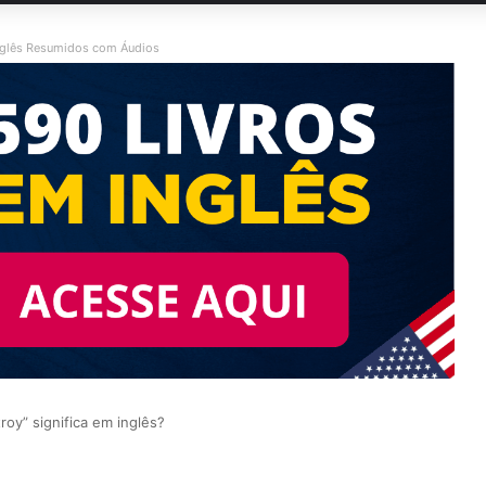
nglês Resumidos com Áudios
roy” significa em inglês?