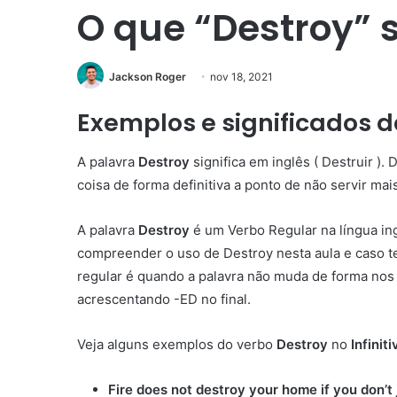
O que “Destroy” s
Jackson Roger
nov 18, 2021
Exemplos e significados d
A palavra
Destroy
significa em inglês ( Destruir )
coisa de forma definitiva a ponto de não servir mai
A palavra
Destroy
é um Verbo Regular na língua in
compreender o uso de Destroy nesta aula e caso t
regular é quando a palavra não muda de forma nos 
acrescentando -ED no final.
Veja alguns exemplos do verbo
Destroy
no
Infiniti
Fire does not destroy your home if you don’t j