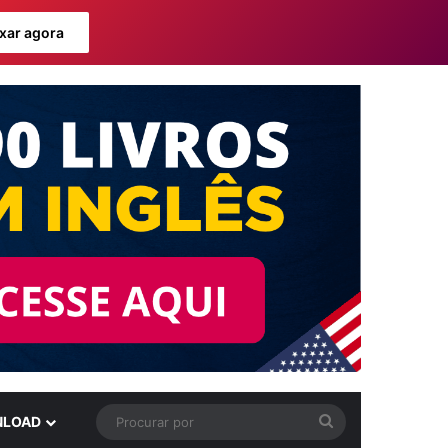
xar agora
Procurar
LOAD