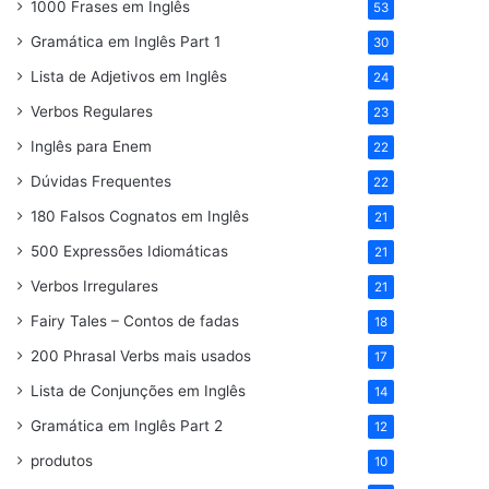
1000 Frases em Inglês
53
Gramática em Inglês Part 1
30
Lista de Adjetivos em Inglês
24
Verbos Regulares
23
Inglês para Enem
22
Dúvidas Frequentes
22
180 Falsos Cognatos em Inglês
21
500 Expressões Idiomáticas
21
Verbos Irregulares
21
Fairy Tales – Contos de fadas
18
200 Phrasal Verbs mais usados
17
Lista de Conjunções em Inglês
14
Gramática em Inglês Part 2
12
produtos
10