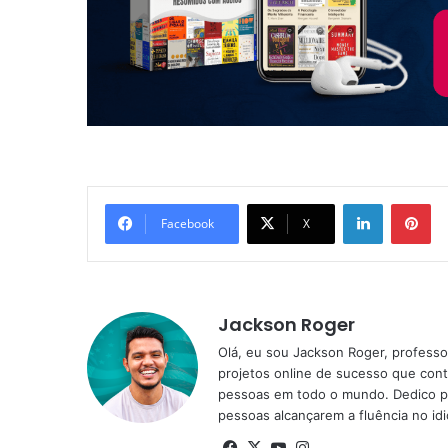
Linkedin
Pi
Facebook
X
Jackson Roger
Olá, eu sou Jackson Roger, professor
projetos online de sucesso que cont
pessoas em todo o mundo. Dedico pa
pessoas alcançarem a fluência no id
Facebook
X
YouTube
Instagram