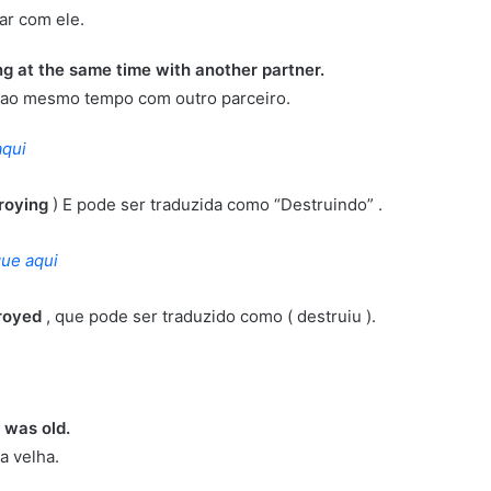
ar com ele.
ng at the same time with another partner.
 ao mesmo tempo com outro parceiro.
aqui
roying
) E pode ser traduzida como “Destruindo” .
que aqui
royed
, que pode ser traduzido como ( destruiu ).
 was old.
a velha.