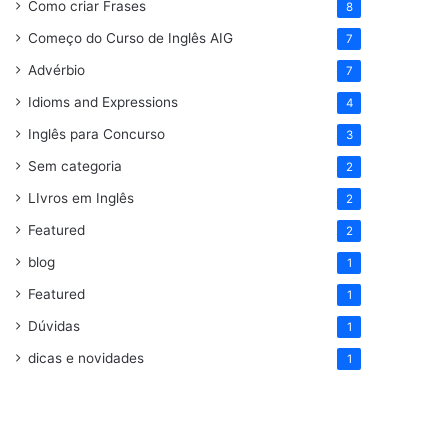
Como criar Frases
8
Começo do Curso de Inglês AIG
7
Advérbio
7
Idioms and Expressions
4
Inglês para Concurso
3
Sem categoria
2
LIvros em Inglês
2
Featured
2
blog
1
Featured
1
Dúvidas
1
dicas e novidades
1