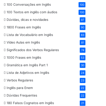
100 Conversações em Inglês
100
100 Textos em inglês com áudios
100
Dúvidas, dicas e novidades
97
1800 Frases em Inglês
90
Lista de Vocabulário em Inglês
83
Vídeo Aulas em Inglês
81
Significados dos Verbos Regulares
74
1000 Frases em Inglês
53
Gramática em Inglês Part 1
30
Lista de Adjetivos em Inglês
24
Verbos Regulares
23
Inglês para Enem
22
Dúvidas Frequentes
22
180 Falsos Cognatos em Inglês
21