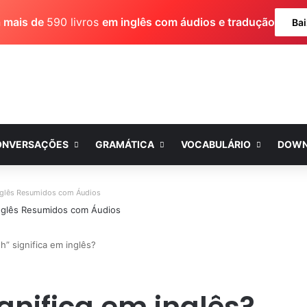
a mais de
590 livros
em inglês com áudios e tradução
Bai
ONVERSAÇÕES
GRAMÁTICA
VOCABULÁRIO
DOWN
nglês Resumidos com Áudios
” significa em inglês?
gnifica em inglês?