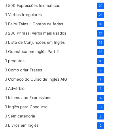
500 Expressões Idiomáticas
21
Verbos Irregulares
21
Fairy Tales – Contos de fadas
18
200 Phrasal Verbs mais usados
17
Lista de Conjunções em Inglês
14
Gramática em Inglês Part 2
12
produtos
10
Como criar Frases
8
Começo do Curso de Inglês AIG
7
Advérbio
7
Idioms and Expressions
4
Inglês para Concurso
3
Sem categoria
2
LIvros em Inglês
2