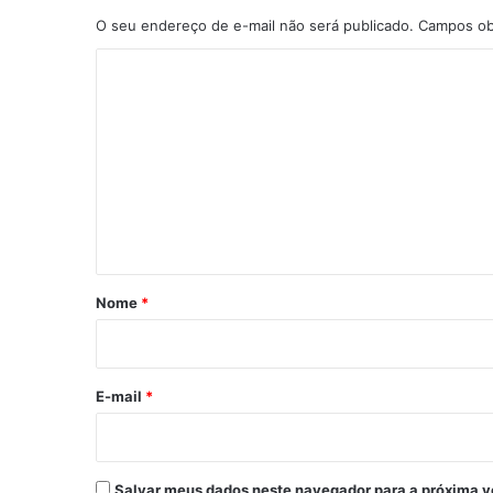
O seu endereço de e-mail não será publicado.
Campos ob
C
o
m
e
n
t
á
r
Nome
*
i
o
*
E-mail
*
Salvar meus dados neste navegador para a próxima v