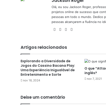
Jackson Roger
Olá, eu sou Jackson Roger, professor
projetos online de sucesso que cont
pessoas em todo o mundo. Dedico pa
pessoas alcançarem a fluência no id
Facebook
X
YouTube
Instagram
Artigos relacionados
Explorando a Diversidade de
Jogos do Cassino Bacana Play:
O que “Attac
Uma Experiência Inigualável de
inglês?
Entretenimento e Sorte
nov 7, 2021
nov 18, 2024
Deixe um comentário