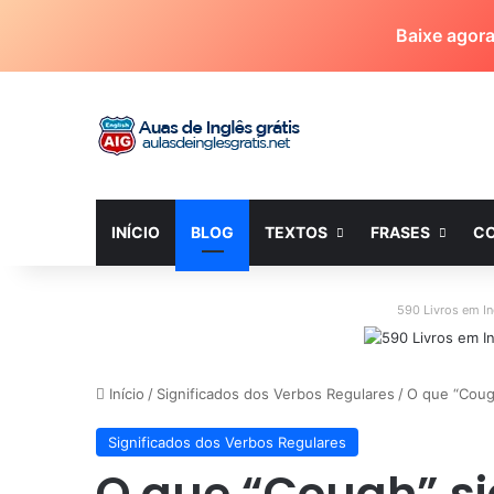
Baixe agor
INÍCIO
BLOG
TEXTOS
FRASES
C
590 Livros em I
Início
/
Significados dos Verbos Regulares
/
O que “Cough
Significados dos Verbos Regulares
O que “Cough” si