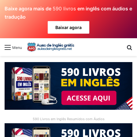
Baixe agora mais de
590 livros
em inglês com áudios e
tradução
Baixar agora
Pr
Menu
590 Livros em Inglês Resumidos com Áudios