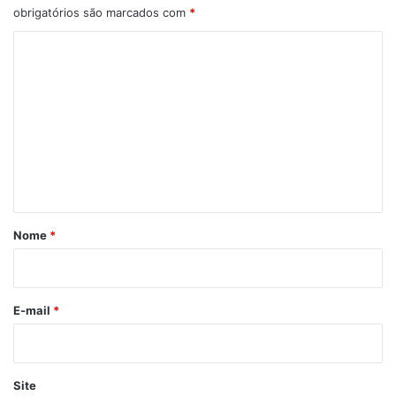
obrigatórios são marcados com
*
C
o
m
e
n
t
á
r
Nome
*
i
o
*
E-mail
*
Site