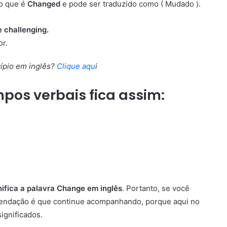
io que é
Changed
e pode ser traduzido como ( Mudado ).
 challenging.
or.
ípio em inglês?
Clique aqu
i
mpos verbais fica assim:
nifica a palavra Change em inglês
. Portanto, se você
mendação é que continue acompanhando, porque aqui no
ignificados.