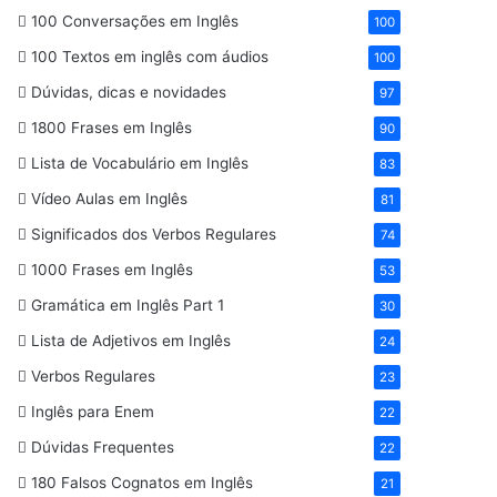
100 Conversações em Inglês
100
100 Textos em inglês com áudios
100
Dúvidas, dicas e novidades
97
1800 Frases em Inglês
90
Lista de Vocabulário em Inglês
83
Vídeo Aulas em Inglês
81
Significados dos Verbos Regulares
74
1000 Frases em Inglês
53
Gramática em Inglês Part 1
30
Lista de Adjetivos em Inglês
24
Verbos Regulares
23
Inglês para Enem
22
Dúvidas Frequentes
22
180 Falsos Cognatos em Inglês
21