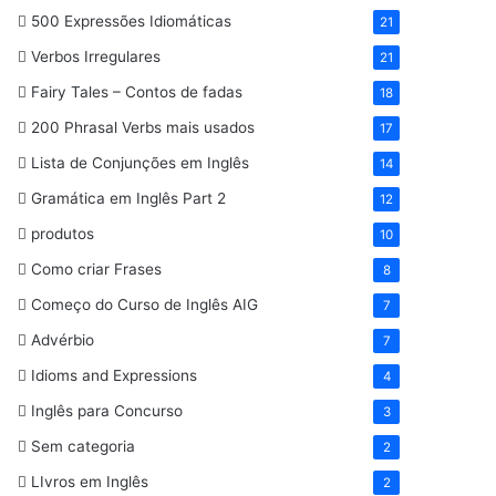
500 Expressões Idiomáticas
21
Verbos Irregulares
21
Fairy Tales – Contos de fadas
18
200 Phrasal Verbs mais usados
17
Lista de Conjunções em Inglês
14
Gramática em Inglês Part 2
12
produtos
10
Como criar Frases
8
Começo do Curso de Inglês AIG
7
Advérbio
7
Idioms and Expressions
4
Inglês para Concurso
3
Sem categoria
2
LIvros em Inglês
2