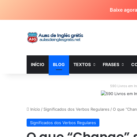
Baixe agor
INÍCIO
BLOG
TEXTOS
FRASES
C
590 Livros em I
Início
/
Significados dos Verbos Regulares
/
O que “Chang
Significados dos Verbos Regulares
O que “Change” s