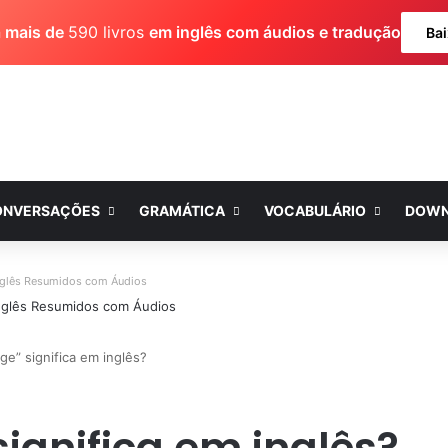
a mais de
590 livros
em inglês com áudios e tradução
Bai
ONVERSAÇÕES
GRAMÁTICA
VOCABULÁRIO
DOWN
nglês Resumidos com Áudios
e” significa em inglês?
ignifica em inglês?