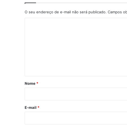
O seu endereço de e-mail não será publicado.
Campos ob
C
o
m
e
n
t
á
r
Nome
*
i
o
*
E-mail
*