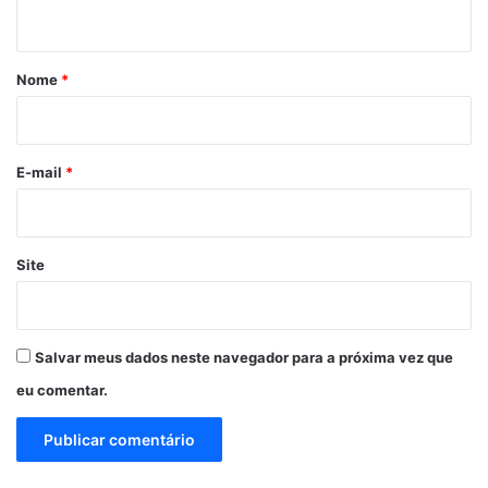
t
á
r
Nome
*
i
o
*
E-mail
*
Site
Salvar meus dados neste navegador para a próxima vez que
eu comentar.