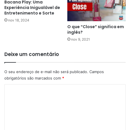
Bacana Play: Uma
Experiência Inigualável de
Entretenimento e Sorte
nov 18, 2024
O que “Close” significa em
inglês?
nov 9, 2021
Deixe um comentário
O seu endereço de e-mail não será publicado.
Campos
obrigatórios são marcados com
*
C
o
m
e
n