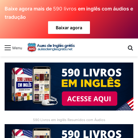
Baixe agora mais de
590 livros
em inglês com áudios e
tradução
Baixar agora
Pr
Menu
590 Livros em Inglês Resumidos com Áudios