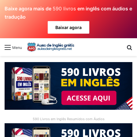
Baixe agora mais de
590 livros
em inglês com áudios e
tradução
Baixar agora
Pr
Menu
590 Livros em Inglês Resumidos com Áudios