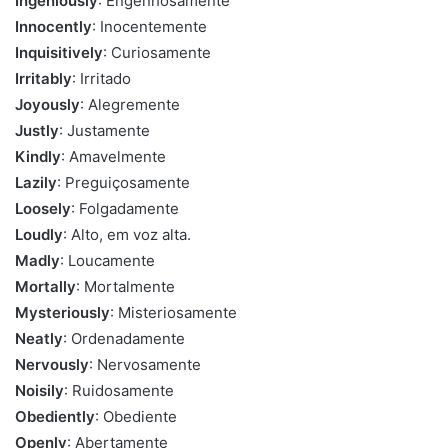
Ingeniously
: Engenhosamente
Innocently
: Inocentemente
Inquisitively
: Curiosamente
Irritably
: Irritado
Joyously
: Alegremente
Justly
: Justamente
Kindly
: Amavelmente
Lazily
: Preguiçosamente
Loosely
: Folgadamente
Loudly
: Alto, em voz alta.
Madly
: Loucamente
Mortally
: Mortalmente
Mysteriously
: Misteriosamente
Neatly
: Ordenadamente
Nervously
: Nervosamente
Noisily
: Ruidosamente
Obediently
: Obediente
Openly
: Abertamente