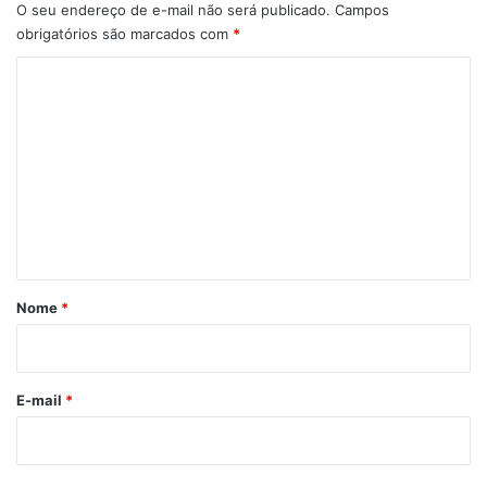
O seu endereço de e-mail não será publicado.
Campos
obrigatórios são marcados com
*
C
o
m
e
n
t
á
r
Nome
*
i
o
*
E-mail
*