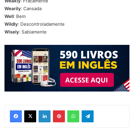
Weakly
: Fracamente
Wearily
: Cansada
Well
: Bem
Wildly
: Descontroladamente
Wisely
: Sabiamente
Linkedin
Pinterest
WhatsApp
Telegram