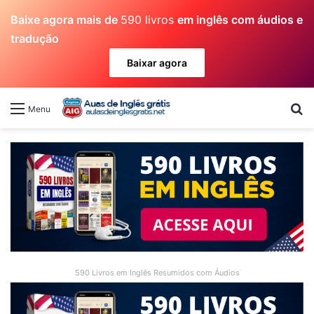
Baixe agora mais de
590 livros
em inglês com áudios e
tradução
Baixar agora
Pr
Menu
590 Livros em Inglês Resumidos com Áudios