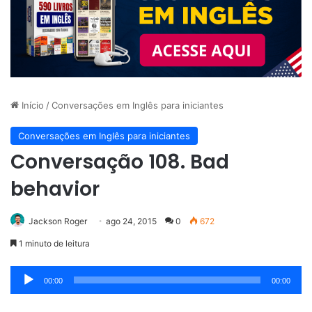
Início
/
Conversações em Inglês para iniciantes
Conversações em Inglês para iniciantes
Conversação 108. Bad
behavior
Jackson Roger
ago 24, 2015
0
672
1 minuto de leitura
Tocador
00:00
00:00
de
áudio