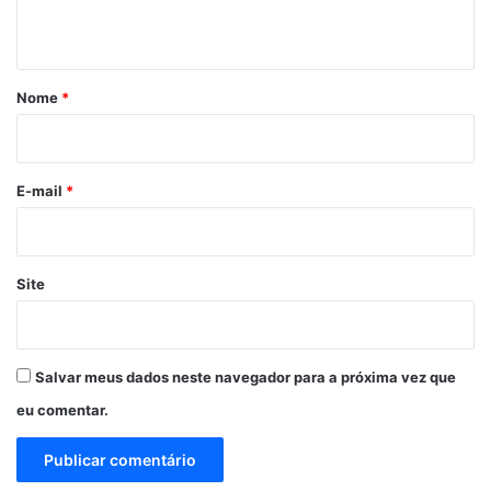
t
á
r
Nome
*
i
o
*
E-mail
*
Site
Salvar meus dados neste navegador para a próxima vez que
eu comentar.