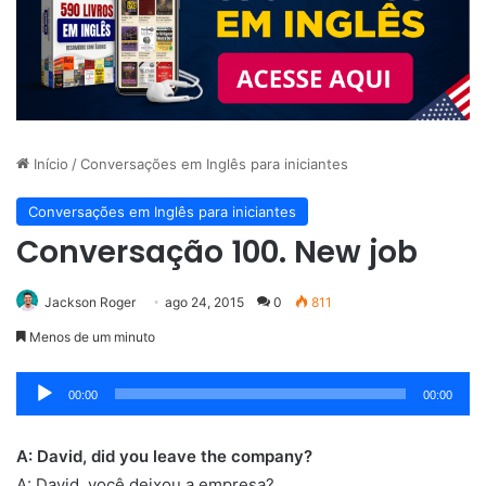
Início
/
Conversações em Inglês para iniciantes
Conversações em Inglês para iniciantes
Conversação 100. New job
Jackson Roger
ago 24, 2015
0
811
Menos de um minuto
Tocador
00:00
00:00
de
áudio
A: David, did you leave the company?
A: David, você deixou a empresa?