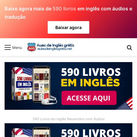
Baixe agora mais de
590 livros
em inglês com áudios e
tradução
Baixar agora
Pr
Menu
590 Livros em Inglês Resumidos com Áudios