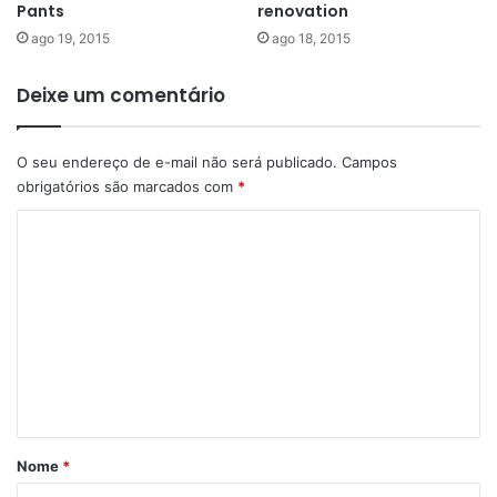
Pants
renovation
ago 19, 2015
ago 18, 2015
Deixe um comentário
O seu endereço de e-mail não será publicado.
Campos
obrigatórios são marcados com
*
C
o
m
e
n
t
á
r
Nome
*
i