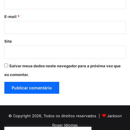
o
*
E-mail
*
Site
Salvar meus dados neste navegador para a próxima vez que
eu comentar.
© Copyright 2026, Todos os direitos reservados |
Jackson
Roger Idiomas